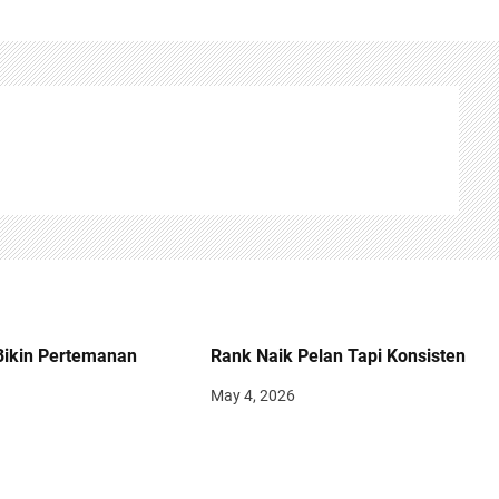
Bikin Pertemanan
Rank Naik Pelan Tapi Konsisten
May 4, 2026