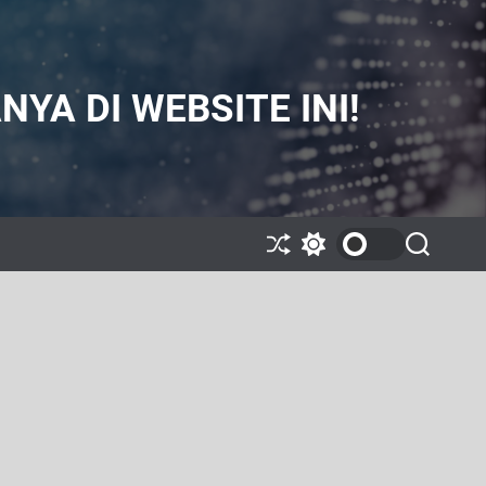
NYA DI WEBSITE INI!
S
S
S
h
w
e
u
i
a
ff
t
r
l
c
c
e
h
h
c
o
l
o
r
m
o