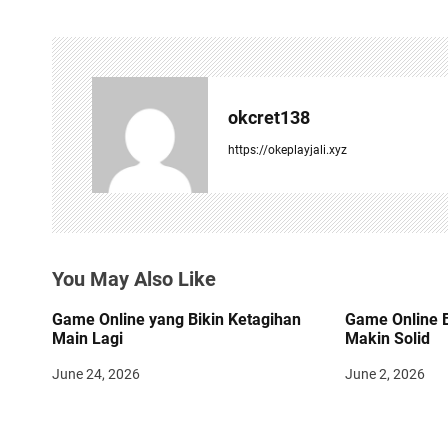
s
t
n
okcret138
a
https://okeplayjali.xyz
v
i
g
You May Also Like
a
t
Game Online yang Bikin Ketagihan
Game Online 
Main Lagi
Makin Solid
i
June 24, 2026
June 2, 2026
o
n