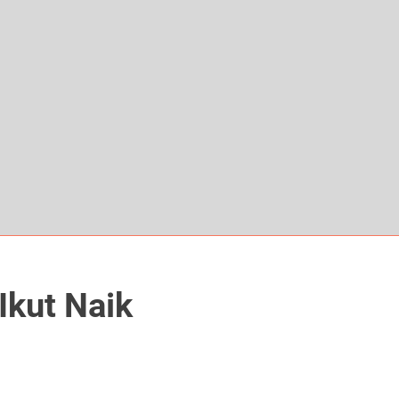
Ikut Naik