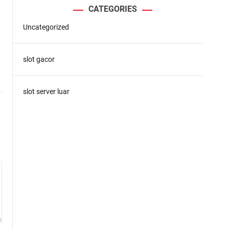
CATEGORIES
Uncategorized
slot gacor
slot server luar