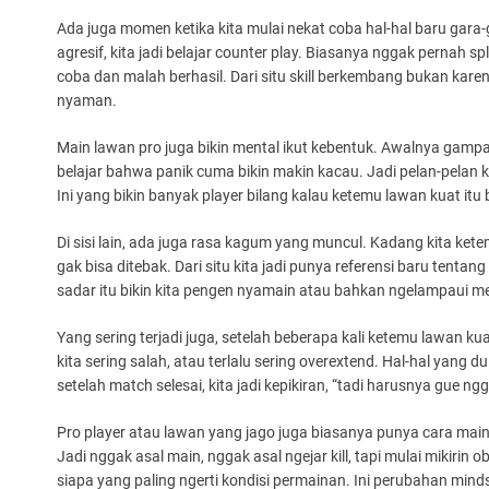
Ada juga momen ketika kita mulai nekat coba hal-hal baru gara-
agresif, kita jadi belajar counter play. Biasanya nggak pernah sp
coba dan malah berhasil. Dari situ skill berkembang bukan karena
nyaman.
Main lawan pro juga bikin mental ikut kebentuk. Awalnya gampang
belajar bahwa panik cuma bikin makin kacau. Jadi pelan-pelan ki
Ini yang bikin banyak player bilang kalau ketemu lawan kuat itu
Di sisi lain, ada juga rasa kagum yang muncul. Kadang kita ket
gak bisa ditebak. Dari situ kita jadi punya referensi baru tentang
sadar itu bikin kita pengen nyamain atau bahkan ngelampaui m
Yang sering terjadi juga, setelah beberapa kali ketemu lawan kuat,
kita sering salah, atau terlalu sering overextend. Hal-hal yang 
setelah match selesai, kita jadi kepikiran, “tadi harusnya gue n
Pro player atau lawan yang jago juga biasanya punya cara main yan
Jadi nggak asal main, nggak asal ngejar kill, tapi mulai mikirin o
siapa yang paling ngerti kondisi permainan. Ini perubahan min