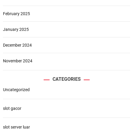
February 2025
January 2025
December 2024
November 2024
CATEGORIES
Uncategorized
slot gacor
slot server luar