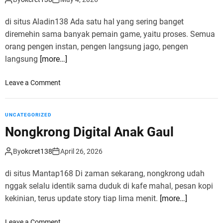
K
n
e
l
di situs Aladin138 Ada satu hal yang sering banget
t
i
diremehin sama banyak pemain game, yaitu proses. Semua
a
n
orang pengen instan, pengen langsung jago, pengen
g
e
langsung
[more…]
i
B
h
i
a
o
Leave a Comment
k
n
n
i
M
R
n
a
a
UNCATEGORIZED
P
i
n
e
Nongkrong Digital Anak Gaul
n
k
r
L
N
t
By
okcret138
April 26, 2026
a
a
e
g
i
m
di situs Mantap168 Di zaman sekarang, nongkrong udah
i
k
a
nggak selalu identik sama duduk di kafe mahal, pesan kopi
P
n
kekinian, terus update story tiap lima menit.
[more…]
e
a
l
n
o
Leave a Comment