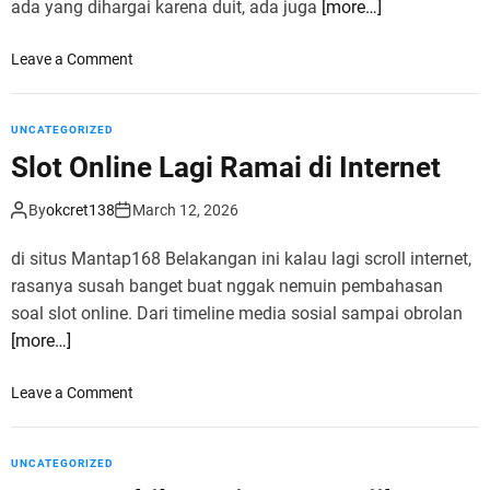
ada yang dihargai karena duit, ada juga
[more…]
y
a
n
o
Leave a Comment
g
n
B
D
i
u
UNCATEGORIZED
k
n
Slot Online Lagi Ramai di Internet
i
i
n
a
By
okcret138
March 12, 2026
L
G
o
a
di situs Mantap168 Belakangan ini kalau lagi scroll internet,
A
m
rasanya susah banget buat nggak nemuin pembahasan
u
e
soal slot online. Dari timeline media sosial sampai obrolan
t
:
[more…]
o
T
C
e
i
o
Leave a Comment
m
n
n
p
t
S
a
a
l
UNCATEGORIZED
t
o