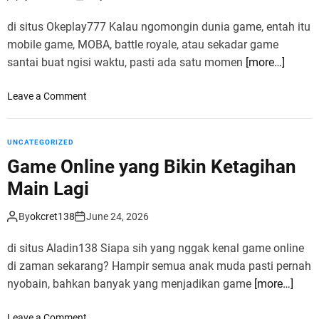
d
e
di situs Okeplay777 Kalau ngomongin dunia game, entah itu
mobile game, MOBA, battle royale, atau sekadar game
santai buat ngisi waktu, pasti ada satu momen
[more…]
o
Leave a Comment
n
L
a
UNCATEGORIZED
w
Game Online yang Bikin Ketagihan
a
Main Lagi
n
P
By
okcret138
June 24, 2026
r
o
di situs Aladin138 Siapa sih yang nggak kenal game online
B
di zaman sekarang? Hampir semua anak muda pasti pernah
i
nyobain, bahkan banyak yang menjadikan game
[more…]
k
i
n
o
Leave a Comment