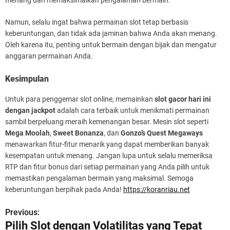
menang dan memaksimalkan pengalaman bermain.
Namun, selalu ingat bahwa permainan slot tetap berbasis
keberuntungan, dan tidak ada jaminan bahwa Anda akan menang.
Oleh karena itu, penting untuk bermain dengan bijak dan mengatur
anggaran permainan Anda.
Kesimpulan
Untuk para penggemar slot online, memainkan
slot gacor hari ini
dengan jackpot
adalah cara terbaik untuk menikmati permainan
sambil berpeluang meraih kemenangan besar. Mesin slot seperti
Mega Moolah
,
Sweet Bonanza
, dan
Gonzo’s Quest Megaways
menawarkan fitur-fitur menarik yang dapat memberikan banyak
kesempatan untuk menang. Jangan lupa untuk selalu memeriksa
RTP dan fitur bonus dari setiap permainan yang Anda pilih untuk
memastikan pengalaman bermain yang maksimal. Semoga
keberuntungan berpihak pada Anda!
https://koranriau.net
Previous:
P
Pilih Slot dengan Volatilitas yang Tepat