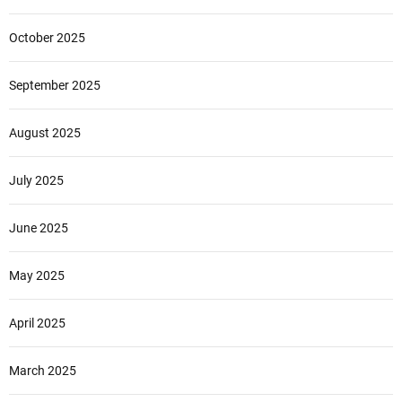
October 2025
September 2025
August 2025
July 2025
June 2025
May 2025
April 2025
March 2025