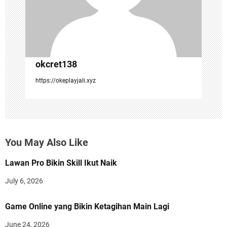
n
okcret138
https://okeplayjali.xyz
You May Also Like
Lawan Pro Bikin Skill Ikut Naik
July 6, 2026
Game Online yang Bikin Ketagihan Main Lagi
June 24, 2026