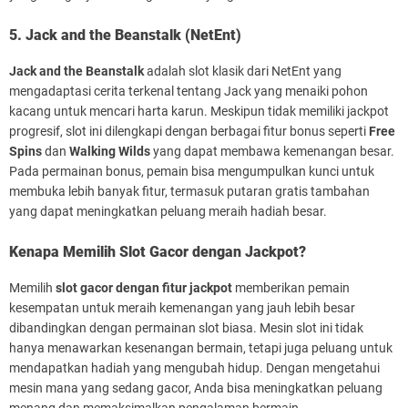
5. Jack and the Beanstalk (NetEnt)
Jack and the Beanstalk
adalah slot klasik dari NetEnt yang
mengadaptasi cerita terkenal tentang Jack yang menaiki pohon
kacang untuk mencari harta karun. Meskipun tidak memiliki jackpot
progresif, slot ini dilengkapi dengan berbagai fitur bonus seperti
Free
Spins
dan
Walking Wilds
yang dapat membawa kemenangan besar.
Pada permainan bonus, pemain bisa mengumpulkan kunci untuk
membuka lebih banyak fitur, termasuk putaran gratis tambahan
yang dapat meningkatkan peluang meraih hadiah besar.
Kenapa Memilih Slot Gacor dengan Jackpot?
Memilih
slot gacor dengan fitur jackpot
memberikan pemain
kesempatan untuk meraih kemenangan yang jauh lebih besar
dibandingkan dengan permainan slot biasa. Mesin slot ini tidak
hanya menawarkan kesenangan bermain, tetapi juga peluang untuk
mendapatkan hadiah yang mengubah hidup. Dengan mengetahui
mesin mana yang sedang gacor, Anda bisa meningkatkan peluang