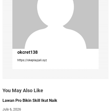
t
i
o
n
okcret138
https://okeplayjali.xyz
You May Also Like
Lawan Pro Bikin Skill Ikut Naik
July 6, 2026