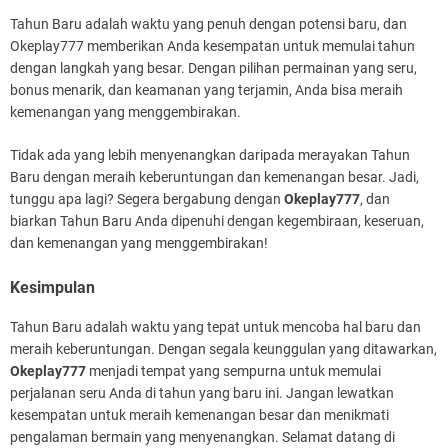
Tahun Baru adalah waktu yang penuh dengan potensi baru, dan
Okeplay777 memberikan Anda kesempatan untuk memulai tahun
dengan langkah yang besar. Dengan pilihan permainan yang seru,
bonus menarik, dan keamanan yang terjamin, Anda bisa meraih
kemenangan yang menggembirakan.
Tidak ada yang lebih menyenangkan daripada merayakan Tahun
Baru dengan meraih keberuntungan dan kemenangan besar. Jadi,
tunggu apa lagi? Segera bergabung dengan
Okeplay777
, dan
biarkan Tahun Baru Anda dipenuhi dengan kegembiraan, keseruan,
dan kemenangan yang menggembirakan!
Kesimpulan
Tahun Baru adalah waktu yang tepat untuk mencoba hal baru dan
meraih keberuntungan. Dengan segala keunggulan yang ditawarkan,
Okeplay777
menjadi tempat yang sempurna untuk memulai
perjalanan seru Anda di tahun yang baru ini. Jangan lewatkan
kesempatan untuk meraih kemenangan besar dan menikmati
pengalaman bermain yang menyenangkan. Selamat datang di