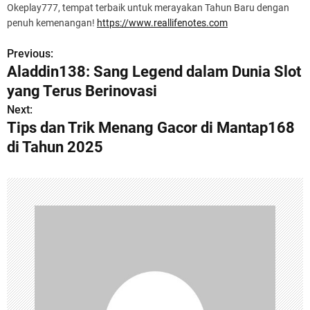
Okeplay777, tempat terbaik untuk merayakan Tahun Baru dengan
penuh kemenangan!
https://www.reallifenotes.com
Previous:
P
Aladdin138: Sang Legend dalam Dunia Slot
o
yang Terus Berinovasi
s
Next:
Tips dan Trik Menang Gacor di Mantap168
t
di Tahun 2025
n
a
v
i
g
a