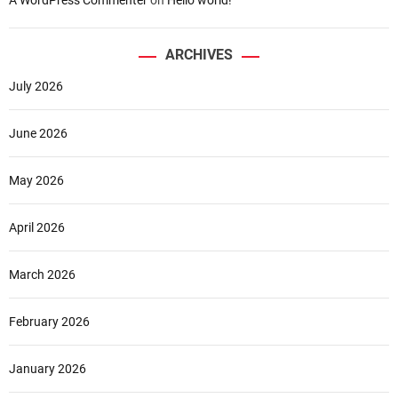
A WordPress Commenter
on
Hello world!
ARCHIVES
July 2026
June 2026
May 2026
April 2026
March 2026
February 2026
January 2026