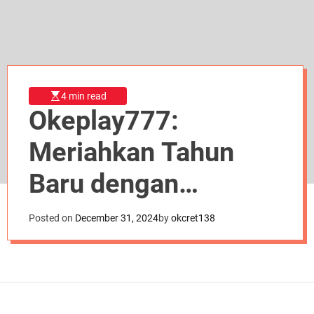
d
e
4 min read
Okeplay777:
Meriahkan Tahun
Baru dengan
Kemenangan
Posted on
December 31, 2024
by
okcret138
Menggembirakan!