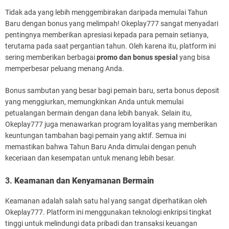
Tidak ada yang lebih menggembirakan daripada memulai Tahun
Baru dengan bonus yang melimpah! Okeplay777 sangat menyadari
pentingnya memberikan apresiasi kepada para pemain setianya,
terutama pada saat pergantian tahun. Oleh karena itu, platform ini
sering memberikan berbagai
promo dan bonus spesial
yang bisa
memperbesar peluang menang Anda.
Bonus sambutan yang besar bagi pemain baru, serta bonus deposit
yang menggiurkan, memungkinkan Anda untuk memulai
petualangan bermain dengan dana lebih banyak. Selain itu,
Okeplay777 juga menawarkan program loyalitas yang memberikan
keuntungan tambahan bagi pemain yang aktif. Semua ini
memastikan bahwa Tahun Baru Anda dimulai dengan penuh
keceriaan dan kesempatan untuk menang lebih besar.
3.
Keamanan dan Kenyamanan Bermain
Keamanan adalah salah satu hal yang sangat diperhatikan oleh
Okeplay777. Platform ini menggunakan teknologi enkripsi tingkat
tinggi untuk melindungi data pribadi dan transaksi keuangan