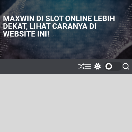
S
k
i
MAXWIN DI SLOT ONLINE LEBIH
p
DEKAT, LIHAT CARANYA DI
t
WEBSITE INI!
o
c
o
n
t
e
S
M
S
S
h
e
w
e
n
u
n
i
a
t
ff
u
t
r
l
c
c
e
h
h
c
o
l
o
r
m
o