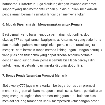
hambatan. Platform ini juga didukung dengan layanan customer
support yang siap membantu kapan pun dibutuhkan, menjadikan
pengalaman bermain semakin lancar dan menyenangkan.
6. Mudah Dipahami dan Menyenangkan untuk Pemula
Bagi pemain yang baru mencoba permainan slot online, slot
okeplay777 sangat ramah bagi pemula. Antarmuka yang sederhana
dan mudah dipahami memungkinkan pemain baru untuk segera
mengerti cara bermain tanpa merasa kebingungan. Dengan petunjuk
yang jelas dan fitur demo yang dapat dicoba sebelum bermain
dengan uang sungguhan, pemain pemula bisa lebih percaya diri
untuk memulai petualangan mereka di dunia slot online.
7. Bonus Pendaftaran dan Promosi Menarik
Slot okeplay777 juga menawarkan berbagai bonus dan promosi
menarik bagi pemain baru maupun pemain setia. Bonus pendaftaran
yang menguntungkan dan promosi mingguan atau bulanan bisa
menjadi peluang tambahan untuk memperoleh kemenangan besar.