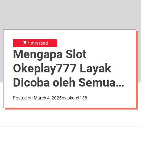
d
e
4 min read
Mengapa Slot
Okeplay777 Layak
Dicoba oleh Semua
Pecinta Judi Online
Posted on
March 4, 2025
by
okcret138