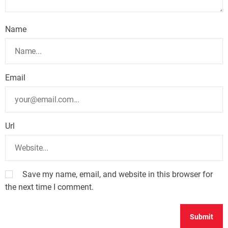
Name
Email
Url
Save my name, email, and website in this browser for
the next time I comment.