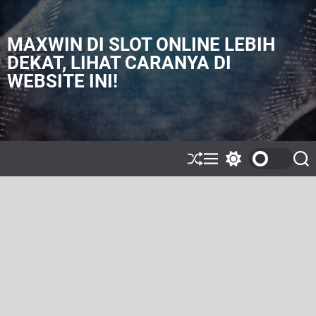
S
k
i
MAXWIN DI SLOT ONLINE LEBIH
p
DEKAT, LIHAT CARANYA DI
t
WEBSITE INI!
o
c
o
n
t
e
S
M
S
S
h
e
w
e
n
u
n
i
a
t
ff
u
t
r
l
c
c
e
h
h
c
o
l
o
r
m
o