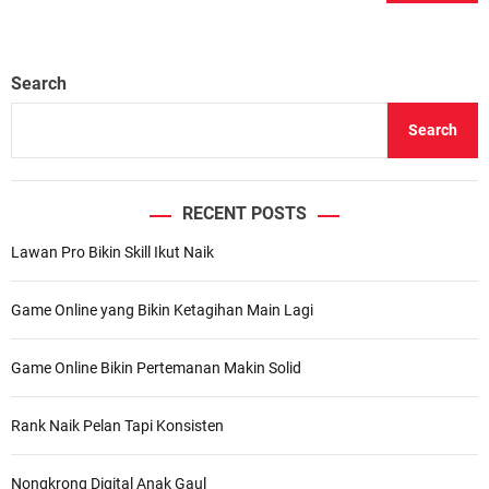
Search
Search
RECENT POSTS
Lawan Pro Bikin Skill Ikut Naik
Game Online yang Bikin Ketagihan Main Lagi
Game Online Bikin Pertemanan Makin Solid
Rank Naik Pelan Tapi Konsisten
Nongkrong Digital Anak Gaul