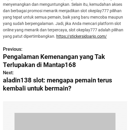
menyenangkan dan menguntungkan. Selain itu, kemudahan akses
dan berbagai promosi menarik menjadikan slot okeplay777 pilihan
yang tepat untuk semua pemain, baik yang baru mencoba maupun
yang sudah berpengalaman. Jadi, jika Anda mencari platform slot
online yang menarik dan terpercaya, slot okeplay777 adalah pilihan
yang patut dipertimbangkan.
https://stickersidoarjo.com/
Previous:
P
Pengalaman Kemenangan yang Tak
o
Terlupakan di Mantap168
s
Next:
aladin138 slot: mengapa pemain terus
t
kembali untuk bermain?
n
a
v
i