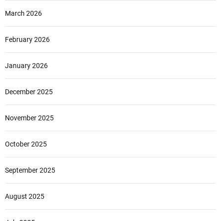
March 2026
February 2026
January 2026
December 2025
November 2025
October 2025
September 2025
August 2025