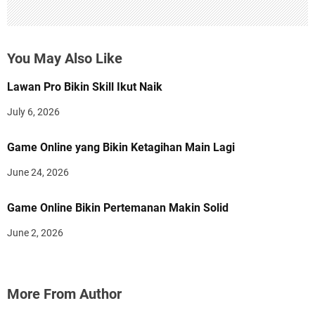
You May Also Like
Lawan Pro Bikin Skill Ikut Naik
July 6, 2026
Game Online yang Bikin Ketagihan Main Lagi
June 24, 2026
Game Online Bikin Pertemanan Makin Solid
June 2, 2026
More From Author