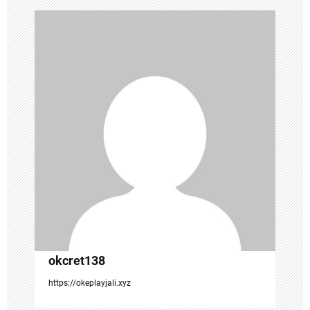
v
i
g
a
t
i
o
n
okcret138
https://okeplayjali.xyz