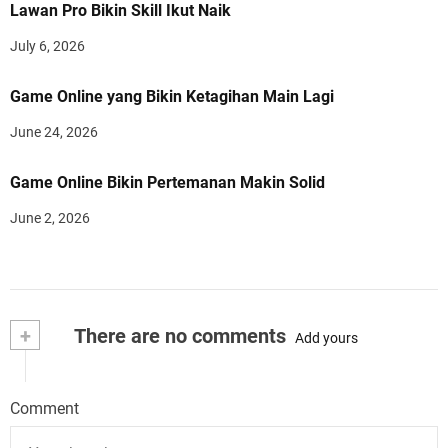
Lawan Pro Bikin Skill Ikut Naik
July 6, 2026
Game Online yang Bikin Ketagihan Main Lagi
June 24, 2026
Game Online Bikin Pertemanan Makin Solid
June 2, 2026
+
There are no comments
Add yours
Comment