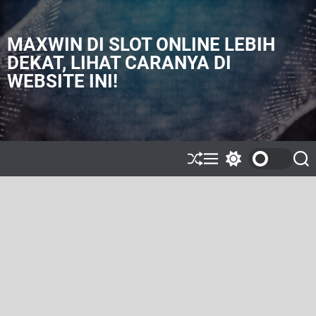
S
k
i
MAXWIN DI SLOT ONLINE LEBIH
p
DEKAT, LIHAT CARANYA DI
t
WEBSITE INI!
o
c
o
n
t
e
S
M
S
S
h
e
w
e
n
u
n
i
a
t
ff
u
t
r
l
c
c
e
h
h
c
o
l
o
r
m
o