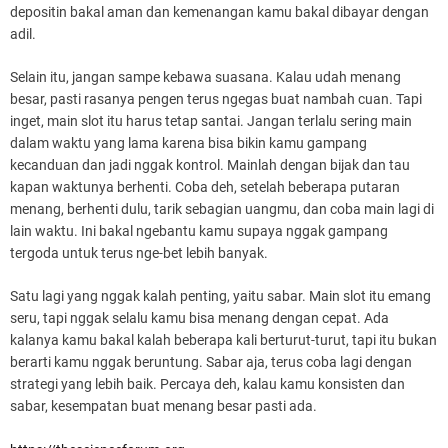
depositin bakal aman dan kemenangan kamu bakal dibayar dengan
adil.
Selain itu, jangan sampe kebawa suasana. Kalau udah menang
besar, pasti rasanya pengen terus ngegas buat nambah cuan. Tapi
inget, main slot itu harus tetap santai. Jangan terlalu sering main
dalam waktu yang lama karena bisa bikin kamu gampang
kecanduan dan jadi nggak kontrol. Mainlah dengan bijak dan tau
kapan waktunya berhenti. Coba deh, setelah beberapa putaran
menang, berhenti dulu, tarik sebagian uangmu, dan coba main lagi di
lain waktu. Ini bakal ngebantu kamu supaya nggak gampang
tergoda untuk terus nge-bet lebih banyak.
Satu lagi yang nggak kalah penting, yaitu sabar. Main slot itu emang
seru, tapi nggak selalu kamu bisa menang dengan cepat. Ada
kalanya kamu bakal kalah beberapa kali berturut-turut, tapi itu bukan
berarti kamu nggak beruntung. Sabar aja, terus coba lagi dengan
strategi yang lebih baik. Percaya deh, kalau kamu konsisten dan
sabar, kesempatan buat menang besar pasti ada.