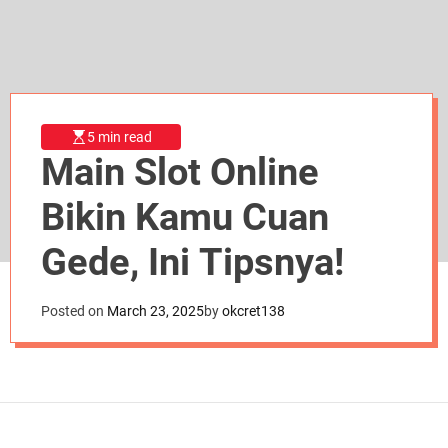
d
e
5 min read
Main Slot Online
Bikin Kamu Cuan
Gede, Ini Tipsnya!
Posted on
March 23, 2025
by
okcret138