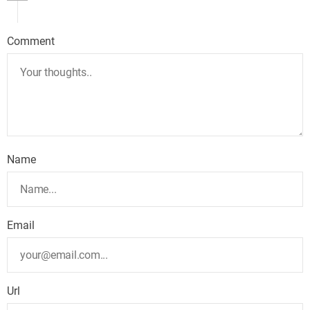
Comment
Name
Email
Url