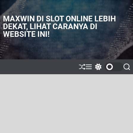
S
k
i
MAXWIN DI SLOT ONLINE LEBIH
p
DEKAT, LIHAT CARANYA DI
t
WEBSITE INI!
o
c
o
n
t
e
S
M
S
S
h
e
w
e
n
u
n
i
a
t
ff
u
t
r
l
c
c
e
h
h
c
o
l
o
r
m
o