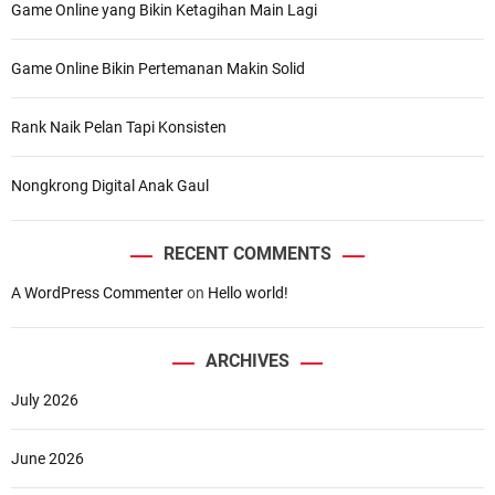
Game Online yang Bikin Ketagihan Main Lagi
Game Online Bikin Pertemanan Makin Solid
Rank Naik Pelan Tapi Konsisten
Nongkrong Digital Anak Gaul
RECENT COMMENTS
A WordPress Commenter
on
Hello world!
ARCHIVES
July 2026
June 2026