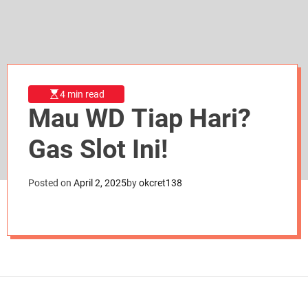
d
e
4 min read
Mau WD Tiap Hari?
Gas Slot Ini!
Posted on
April 2, 2025
by
okcret138