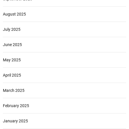
August 2025
July 2025
June 2025
May 2025
April 2025
March 2025
February 2025
January 2025