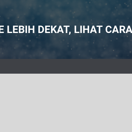
 LEBIH DEKAT, LIHAT CARA