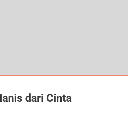
Manis dari Cinta