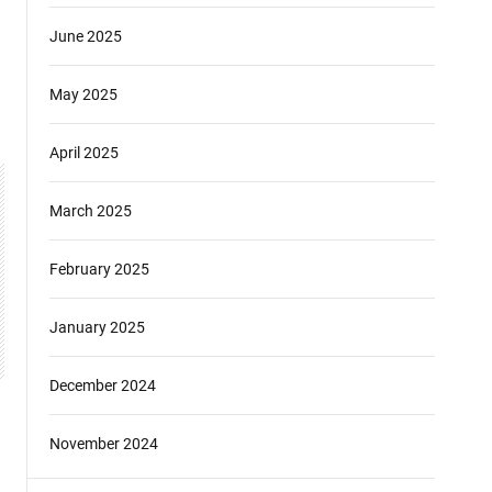
June 2025
May 2025
April 2025
March 2025
February 2025
January 2025
December 2024
November 2024