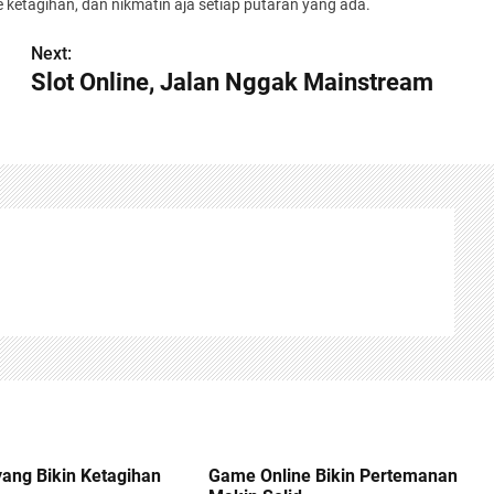
ketagihan, dan nikmatin aja setiap putaran yang ada.
Next:
Slot Online, Jalan Nggak Mainstream
ang Bikin Ketagihan
Game Online Bikin Pertemanan