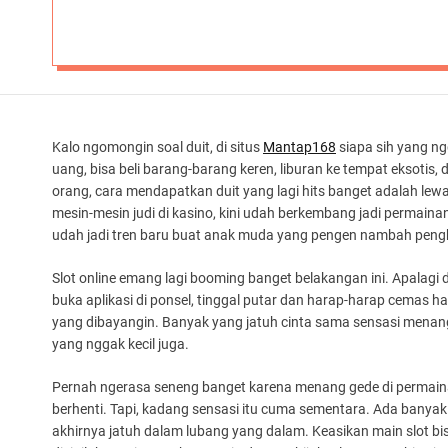
Kalo ngomongin soal duit, di situs
Mantap168
siapa sih yang n
uang, bisa beli barang-barang keren, liburan ke tempat eksotis
orang, cara mendapatkan duit yang lagi hits banget adalah lewat
mesin-mesin judi di kasino, kini udah berkembang jadi permainan y
udah jadi tren baru buat anak muda yang pengen nambah pengh
Slot online emang lagi booming banget belakangan ini. Apalagi 
buka aplikasi di ponsel, tinggal putar dan harap-harap cemas h
yang dibayangin. Banyak yang jatuh cinta sama sensasi menang 
yang nggak kecil juga.
Pernah ngerasa seneng banget karena menang gede di permaina
berhenti. Tapi, kadang sensasi itu cuma sementara. Ada banya
akhirnya jatuh dalam lubang yang dalam. Keasikan main slot bisa