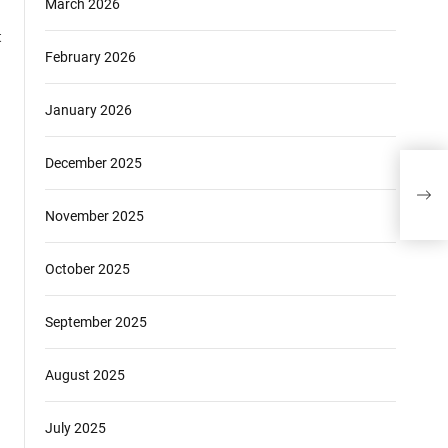
March 2026
t
February 2026
a
January 2026
December 2025
November 2025
a
October 2025
September 2025
August 2025
July 2025