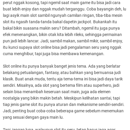
perut nggak kosong, tapi ngemil saat main game itu bisa jadi cara
buat lebih enjoy dan nggak mudah terganggu. Coba bayangin deh, lu
lagi asyik main slot sambil ngunyah camilan ringan, tiba-tiba mesin
slot itu ngasih tanda-tanda bakal dapetin jackpot. Bukankah itu
bakal bikin suasana makin seru? Ditambah, ngemil itu juga punya
efek menenangkan, bikin otak kita lebih rileks, sehingga permainan
pun jadi lebih lancar. Jadi, sambil makan, sambil mikir, sambil enjoy,
itu kunci supaya slot online bisa jadi pengalaman seru yang nggak
cuma menghibur, tapi juga bisa membawa kemenangan.
Slot online itu punya banyak banget jenis tema. Ada yang berlatar
belakang petualangan, fantasy, atau bahkan yang bernuansa judi
klasik. Buat anak muda, tentu aja tema-tema ini bisa jadi daya tarik
sendiri. Misalnya, ada slot yang bertema film atau superhero, jadi
selain bisa menambah keseruan saat main, juga ada elemen
nostalgia yang bikin makin betah. Meskipun kelihatan santai, tapi
tiap jenis game slot itu punya aturan dan mekanisme sendiri-sendiri.
Jadi, penting buat coba-coba beberapa game sebelum menemukan
yang sesuai dengan gaya main lu.
Tapi, jangan lupa, walaupun slot itu seru, tetap harus jaga agar