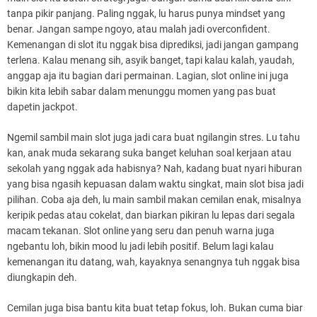
tanpa pikir panjang. Paling nggak, lu harus punya mindset yang
benar. Jangan sampe ngoyo, atau malah jadi overconfident.
Kemenangan di slot itu nggak bisa diprediksi, jadi jangan gampang
terlena. Kalau menang sih, asyik banget, tapi kalau kalah, yaudah,
anggap aja itu bagian dari permainan. Lagian, slot online ini juga
bikin kita lebih sabar dalam menunggu momen yang pas buat
dapetin jackpot.
Ngemil sambil main slot juga jadi cara buat ngilangin stres. Lu tahu
kan, anak muda sekarang suka banget keluhan soal kerjaan atau
sekolah yang nggak ada habisnya? Nah, kadang buat nyari hiburan
yang bisa ngasih kepuasan dalam waktu singkat, main slot bisa jadi
pilihan. Coba aja deh, lu main sambil makan cemilan enak, misalnya
keripik pedas atau cokelat, dan biarkan pikiran lu lepas dari segala
macam tekanan. Slot online yang seru dan penuh warna juga
ngebantu loh, bikin mood lu jadi lebih positif. Belum lagi kalau
kemenangan itu datang, wah, kayaknya senangnya tuh nggak bisa
diungkapin deh.
Cemilan juga bisa bantu kita buat tetap fokus, loh. Bukan cuma biar