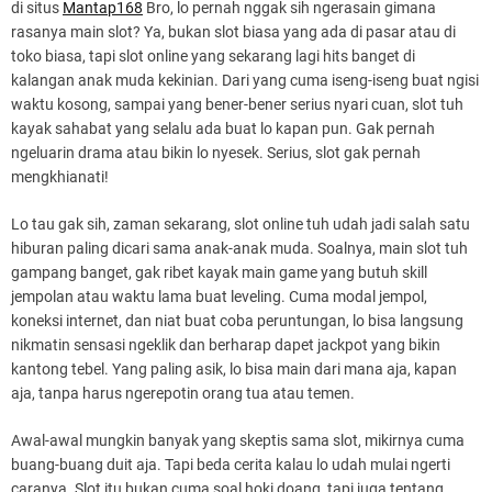
di situs
Mantap168
Bro, lo pernah nggak sih ngerasain gimana
rasanya main slot? Ya, bukan slot biasa yang ada di pasar atau di
toko biasa, tapi slot online yang sekarang lagi hits banget di
kalangan anak muda kekinian. Dari yang cuma iseng-iseng buat ngisi
waktu kosong, sampai yang bener-bener serius nyari cuan, slot tuh
kayak sahabat yang selalu ada buat lo kapan pun. Gak pernah
ngeluarin drama atau bikin lo nyesek. Serius, slot gak pernah
mengkhianati!
Lo tau gak sih, zaman sekarang, slot online tuh udah jadi salah satu
hiburan paling dicari sama anak-anak muda. Soalnya, main slot tuh
gampang banget, gak ribet kayak main game yang butuh skill
jempolan atau waktu lama buat leveling. Cuma modal jempol,
koneksi internet, dan niat buat coba peruntungan, lo bisa langsung
nikmatin sensasi ngeklik dan berharap dapet jackpot yang bikin
kantong tebel. Yang paling asik, lo bisa main dari mana aja, kapan
aja, tanpa harus ngerepotin orang tua atau temen.
Awal-awal mungkin banyak yang skeptis sama slot, mikirnya cuma
buang-buang duit aja. Tapi beda cerita kalau lo udah mulai ngerti
caranya. Slot itu bukan cuma soal hoki doang, tapi juga tentang