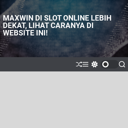
S
k
i
MAXWIN DI SLOT ONLINE LEBIH
p
DEKAT, LIHAT CARANYA DI
t
WEBSITE INI!
o
c
o
n
t
e
S
M
S
S
h
e
w
e
n
u
n
i
a
t
ff
u
t
r
l
c
c
e
h
h
c
o
l
o
r
m
o