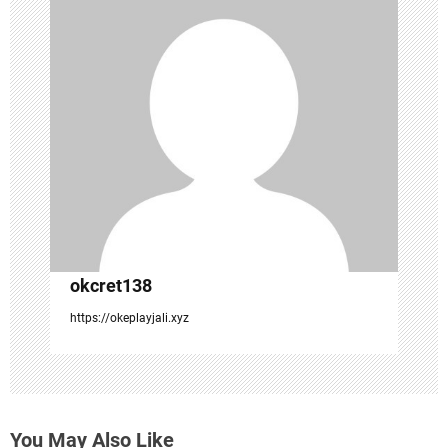
i
g
a
t
i
o
n
okcret138
https://okeplayjali.xyz
You May Also Like