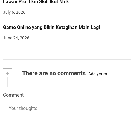
Lawan Pro Bikin Skill Ikut Naik
July 6, 2026
Game Online yang Bikin Ketagihan Main Lagi
June 24, 2026
+
There are no comments
Add yours
Comment