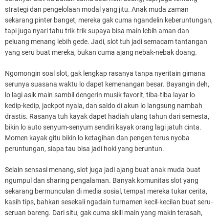
strategi dan pengelolaan modal yang jitu. Anak muda zaman
sekarang pinter banget, mereka gak cuma ngandelin keberuntungan,
tapi juga nyari tahu trik-trik supaya bisa main lebih aman dan
peluang menang lebih gede. Jadi, slot tuh jadi semacam tantangan
yang seru buat mereka, bukan cuma ajang nebak-nebak doang.
Ngomongin soal slot, gak lengkap rasanya tanpa nyeritain gimana
serunya suasana waktu lo dapet kemenangan besar. Bayangin deh,
lo lagi asik main sambil dengerin musik favorit, tiba-tiba layar lo
kedip-kedip, jackpot nyala, dan saldo di akun lo langsung nambah
drastis. Rasanya tuh kayak dapet hadiah ulang tahun dari semesta,
bikin lo auto senyum-senyum sendiri kayak orang lagi jatuh cinta.
Momen kayak gitu bikin lo ketagihan dan pengen terus nyoba
peruntungan, siapa tau bisa jadi hoki yang beruntun.
Selain sensasi menang, slot juga jadi ajang buat anak muda buat
ngumpul dan sharing pengalaman. Banyak komunitas slot yang
sekarang bermunculan di media sosial, tempat mereka tukar cerita,
kasih tips, bahkan sesekali ngadain turnamen kecil-kecilan buat seru-
seruan bareng. Dari situ, gak cuma skill main yang makin terasah,