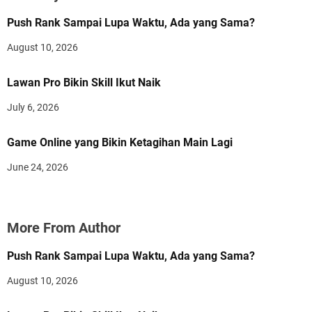
Push Rank Sampai Lupa Waktu, Ada yang Sama?
August 10, 2026
Lawan Pro Bikin Skill Ikut Naik
July 6, 2026
Game Online yang Bikin Ketagihan Main Lagi
June 24, 2026
More From Author
Push Rank Sampai Lupa Waktu, Ada yang Sama?
August 10, 2026