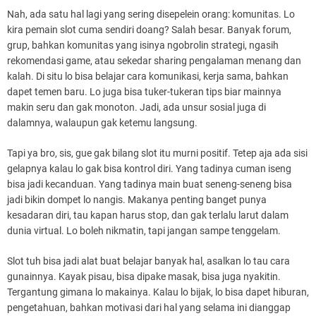
Nah, ada satu hal lagi yang sering disepelein orang: komunitas. Lo
kira pemain slot cuma sendiri doang? Salah besar. Banyak forum,
grup, bahkan komunitas yang isinya ngobrolin strategi, ngasih
rekomendasi game, atau sekedar sharing pengalaman menang dan
kalah. Di situ lo bisa belajar cara komunikasi, kerja sama, bahkan
dapet temen baru. Lo juga bisa tuker-tukeran tips biar mainnya
makin seru dan gak monoton. Jadi, ada unsur sosial juga di
dalamnya, walaupun gak ketemu langsung.
Tapi ya bro, sis, gue gak bilang slot itu murni positif. Tetep aja ada sisi
gelapnya kalau lo gak bisa kontrol diri. Yang tadinya cuman iseng
bisa jadi kecanduan. Yang tadinya main buat seneng-seneng bisa
jadi bikin dompet lo nangis. Makanya penting banget punya
kesadaran diri, tau kapan harus stop, dan gak terlalu larut dalam
dunia virtual. Lo boleh nikmatin, tapi jangan sampe tenggelam.
Slot tuh bisa jadi alat buat belajar banyak hal, asalkan lo tau cara
gunainnya. Kayak pisau, bisa dipake masak, bisa juga nyakitin.
Tergantung gimana lo makainya. Kalau lo bijak, lo bisa dapet hiburan,
pengetahuan, bahkan motivasi dari hal yang selama ini dianggap