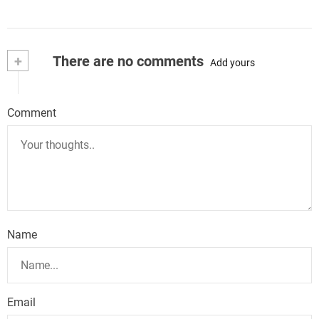
+
There are no comments
Add yours
Comment
Name
Email