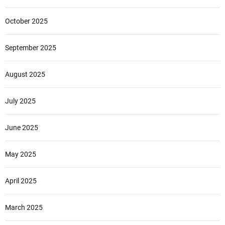
October 2025
September 2025
August 2025
July 2025
June 2025
May 2025
April 2025
March 2025