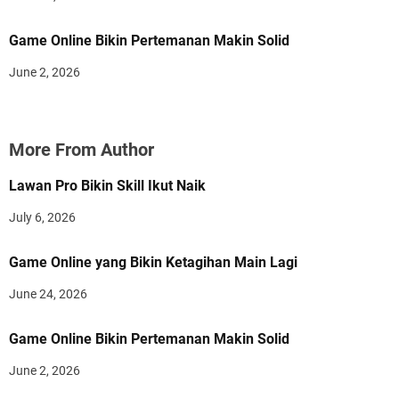
Game Online Bikin Pertemanan Makin Solid
June 2, 2026
More From Author
Lawan Pro Bikin Skill Ikut Naik
July 6, 2026
Game Online yang Bikin Ketagihan Main Lagi
June 24, 2026
Game Online Bikin Pertemanan Makin Solid
June 2, 2026