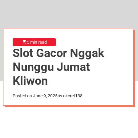
d
e
5 min read
Slot Gacor Nggak
Nunggu Jumat
Kliwon
Posted on
June 9, 2025
by
okcret138