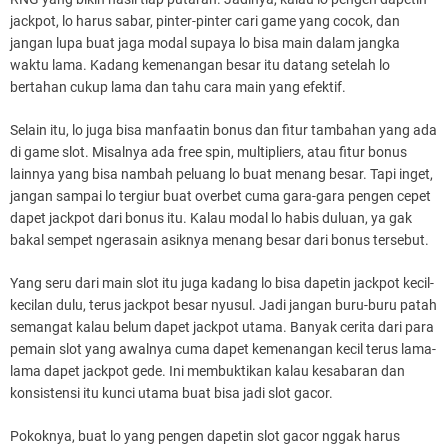
jackpot, lo harus sabar, pinter-pinter cari game yang cocok, dan
jangan lupa buat jaga modal supaya lo bisa main dalam jangka
waktu lama. Kadang kemenangan besar itu datang setelah lo
bertahan cukup lama dan tahu cara main yang efektif.
Selain itu, lo juga bisa manfaatin bonus dan fitur tambahan yang ada
di game slot. Misalnya ada free spin, multipliers, atau fitur bonus
lainnya yang bisa nambah peluang lo buat menang besar. Tapi inget,
jangan sampai lo tergiur buat overbet cuma gara-gara pengen cepet
dapet jackpot dari bonus itu. Kalau modal lo habis duluan, ya gak
bakal sempet ngerasain asiknya menang besar dari bonus tersebut.
Yang seru dari main slot itu juga kadang lo bisa dapetin jackpot kecil-
kecilan dulu, terus jackpot besar nyusul. Jadi jangan buru-buru patah
semangat kalau belum dapet jackpot utama. Banyak cerita dari para
pemain slot yang awalnya cuma dapet kemenangan kecil terus lama-
lama dapet jackpot gede. Ini membuktikan kalau kesabaran dan
konsistensi itu kunci utama buat bisa jadi slot gacor.
Pokoknya, buat lo yang pengen dapetin slot gacor nggak harus