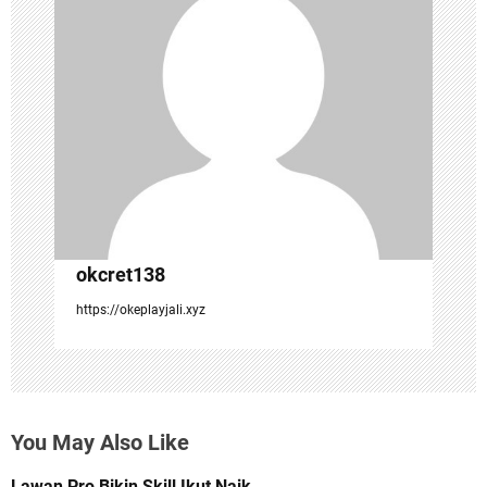
g
a
t
i
o
n
okcret138
https://okeplayjali.xyz
You May Also Like
Lawan Pro Bikin Skill Ikut Naik