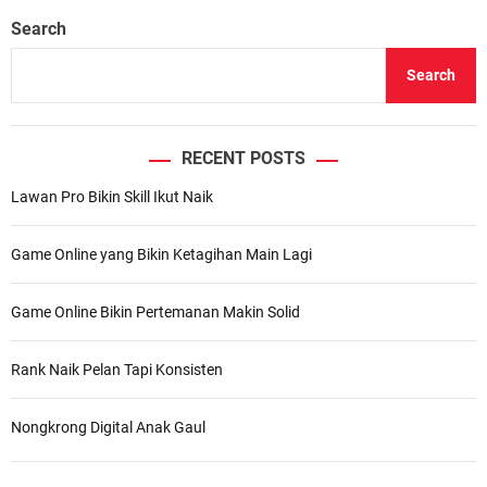
Search
Search
RECENT POSTS
Lawan Pro Bikin Skill Ikut Naik
Game Online yang Bikin Ketagihan Main Lagi
Game Online Bikin Pertemanan Makin Solid
Rank Naik Pelan Tapi Konsisten
Nongkrong Digital Anak Gaul