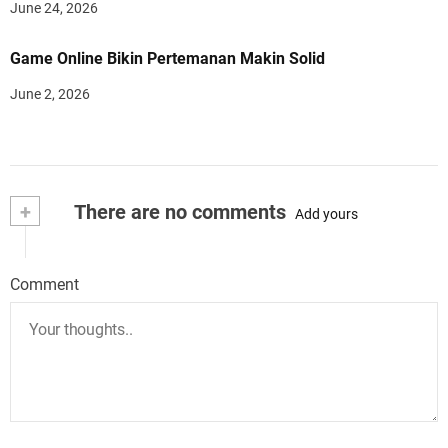
June 24, 2026
Game Online Bikin Pertemanan Makin Solid
June 2, 2026
+
There are no comments
Add yours
Comment