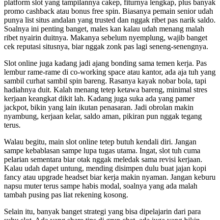
platform slot yang tampilannya cakep, fiturnya lengkap, plus banyak
promo cashback atau bonus free spin. Biasanya pemain senior udah
punya list situs andalan yang trusted dan nggak ribet pas narik saldo.
Soalnya ini penting banget, males kan kalau udah menang malah
ribet nyairin duitnya. Makanya sebelum nyemplung, wajib banget
cek reputasi situsnya, biar nggak zonk pas lagi seneng-senengnya.
Slot online juga kadang jadi ajang bonding sama temen kerja. Pas
lembur rame-rame di co-working space atau kantor, ada aja tuh yang
sambil curhat sambil spin bareng. Rasanya kayak nobar bola, tapi
hadiahnya duit. Kalah menang tetep ketawa bareng, minimal stres
kerjaan keangkat dikit lah. Kadang juga suka ada yang pamer
jackpot, bikin yang lain ikutan penasaran. Jadi obrolan makin
nyambung, kerjaan kelar, saldo aman, pikiran pun nggak tegang
terus.
Walau begitu, main slot online tetep butuh kendali diri. Jangan
sampe kebablasan sampe lupa tugas utama. Ingat, slot tuh cuma
pelarian sementara biar otak nggak meledak sama revisi kerjaan.
Kalau udah dapet untung, mending disimpen dulu buat jajan kopi
fancy atau upgrade headset biar kerja makin nyaman. Jangan keburu
napsu muter terus sampe habis modal, soalnya yang ada malah
tambah pusing pas liat rekening kosong.
Selain itu, banyak banget strategi yang bisa dipelajarin dari para