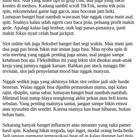
suhu slot. Ada yang share tips di grup chat, ada juga yang bikin
konten di medsos. Kadang sambil scroll TikTok, nemu trik pola
spin, rekomendasi game lagi gacor, atau bocoran jam hoki.
Lumayan banget buat nambah wawasan biar nggak cuma main asal
spin. Soalnya kalau udah ngerti cara baca pola, peluang profit makin
gede. Apalagi kalau lagi lembur, otak lagi panas-panasnya, pasti
makin fokus nyari celah buat jackpot.
Slot online tuh juga fleksibel banget dari segi waktu. Mau main jam
dua pagi pas break bikin mie instan juga bisa. Mau nyoba spin di
sela meeting yang nggak penting juga aman, asal jangan sampe
ketahuan bos aja. Fleksibilitas ini yang bikin slot disukai anak-anak
kerja yang jamnya nggak karuan. Bahkan pas stuck nunggu file
revisian, slot jadi penyelamat mood biar nggak manyun.
Nggak sedikit juga yang akhirnya bikin slot online jadi side hustle
beneran. Walau nggak bisa dijadiin pemasukan utama, tapi kalau
rajin, disiplin, sama sabar, lumayan banget buat nambah-nambah.
Minimal buat nutup biaya nongkrong akhir pekan atau beli kuota
sebulan. Yang penting mainnya santai, jangan sampe bikin emosi
atau nyusahin diri sendiri. Karena niatnya kan buat hiburan, bukan
beban baru.
Sekarang banyak banget influencer atau streamer yang suka pamer
hasil spin. Kadang bikin tergoda, tapi inget, modal orang beda-beda.
Jadi jangan gampang terprovokasi buat all in kalau dompet lagi tipis.