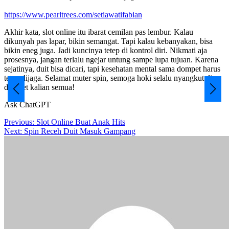
https://www.pearltrees.com/setiawatifabian
Akhir kata, slot online itu ibarat cemilan pas lembur. Kalau
dikunyah pas lapar, bikin semangat. Tapi kalau kebanyakan, bisa
bikin eneg juga. Jadi kuncinya tetep di kontrol diri. Nikmati aja
prosesnya, jangan terlalu ngejar untung sampe lupa tujuan. Karena
sejatinya, duit bisa dicari, tapi kesehatan mental sama dompet harus
tetep dijaga. Selamat muter spin, semoga hoki selalu nyangkut di
dompet kalian semua!
Ask ChatGPT
Post
Previous:
Slot Online Buat Anak Hits
Next:
Spin Receh Duit Masuk Gampang
navigation