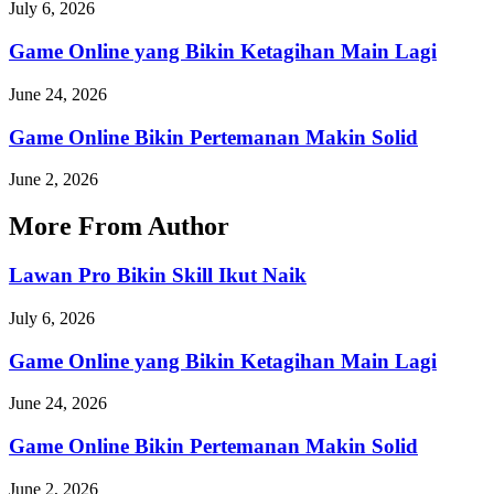
July 6, 2026
Game Online yang Bikin Ketagihan Main Lagi
June 24, 2026
Game Online Bikin Pertemanan Makin Solid
June 2, 2026
More From Author
Lawan Pro Bikin Skill Ikut Naik
July 6, 2026
Game Online yang Bikin Ketagihan Main Lagi
June 24, 2026
Game Online Bikin Pertemanan Makin Solid
June 2, 2026