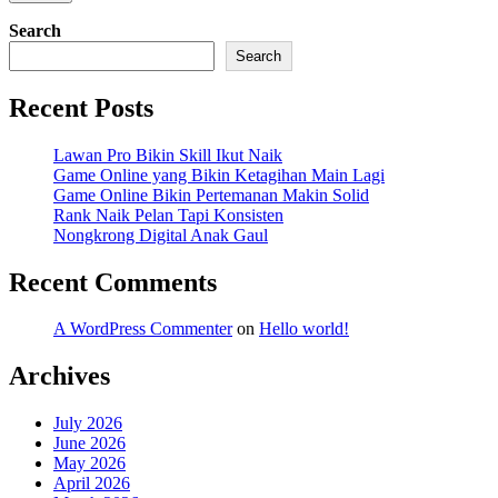
Search
Search
Recent Posts
Lawan Pro Bikin Skill Ikut Naik
Game Online yang Bikin Ketagihan Main Lagi
Game Online Bikin Pertemanan Makin Solid
Rank Naik Pelan Tapi Konsisten
Nongkrong Digital Anak Gaul
Recent Comments
A WordPress Commenter
on
Hello world!
Archives
July 2026
June 2026
May 2026
April 2026