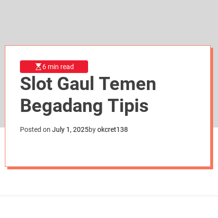
d
e
6 min read
Slot Gaul Temen
Begadang Tipis
Posted on
July 1, 2025
by
okcret138