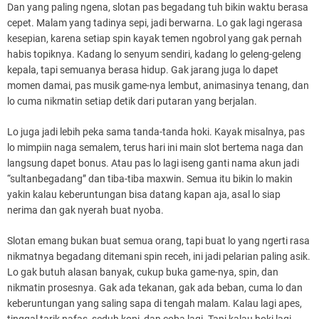
Dan yang paling ngena, slotan pas begadang tuh bikin waktu berasa
cepet. Malam yang tadinya sepi, jadi berwarna. Lo gak lagi ngerasa
kesepian, karena setiap spin kayak temen ngobrol yang gak pernah
habis topiknya. Kadang lo senyum sendiri, kadang lo geleng-geleng
kepala, tapi semuanya berasa hidup. Gak jarang juga lo dapet
momen damai, pas musik game-nya lembut, animasinya tenang, dan
lo cuma nikmatin setiap detik dari putaran yang berjalan.
Lo juga jadi lebih peka sama tanda-tanda hoki. Kayak misalnya, pas
lo mimpiin naga semalem, terus hari ini main slot bertema naga dan
langsung dapet bonus. Atau pas lo lagi iseng ganti nama akun jadi
“sultanbegadang” dan tiba-tiba maxwin. Semua itu bikin lo makin
yakin kalau keberuntungan bisa datang kapan aja, asal lo siap
nerima dan gak nyerah buat nyoba.
Slotan emang bukan buat semua orang, tapi buat lo yang ngerti rasa
nikmatnya begadang ditemani spin receh, ini jadi pelarian paling asik.
Lo gak butuh alasan banyak, cukup buka game-nya, spin, dan
nikmatin prosesnya. Gak ada tekanan, gak ada beban, cuma lo dan
keberuntungan yang saling sapa di tengah malam. Kalau lagi apes,