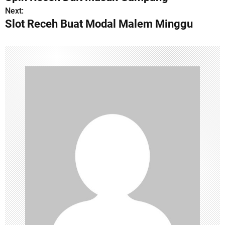
o
Next:
Slot Receh Buat Modal Malem Minggu
s
t
n
a
v
i
g
a
t
i
o