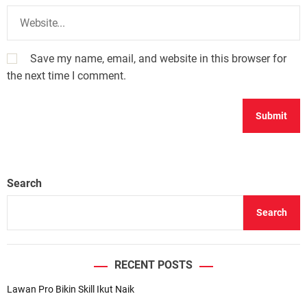
Save my name, email, and website in this browser for
the next time I comment.
Search
Search
RECENT POSTS
Lawan Pro Bikin Skill Ikut Naik