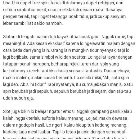
tiba-tiba dapet free spin, terus di dalamnya dapet retrigger, dan
semua simbol connect, cuan meledak di depan mata. Rasanya
pengen teriak, tapi inget tetangga udah tidur, jadi cukup senyum
lebar sambil liat saldo nambah.
Slotan di tengah malam tuh kayak ritual anak gaul. Nggak rame, tapi
meaningful. Ada kesan eksklusif karena lo ngelewatin malam dengan
cara beda dari yang lain. Orang lain mungkin tidur nyenyak, tapi lo
lagi berjibaku sama simbol wild dan scatter. Lo ngeliat layar dengan
tatapan penuh harapan, berharap rejeki turun dari spin yang
kelihatannya receh tapi bisa kasih sensasi fantastis. Dan anehnya,
makin malem, makin susah berhenti. Lo selalu mikir, “Ah, satu spin
lagi deh. Abis ini tidur.” Tapi nyatanya, itu cuma jebakan manis. Satu
spin berubah jadi sepuluh, sepuluh berubah jadi sejam, dan tau-tau
udah subuh aja.
Slot juga bikin lo belajar ngatur emosi. Nggak gampang panik kalau
kalah, nggak terlalu euforia kalau menang. Lo jadi makin dewasa
dalam ngadepin hasil. Lo ngerti kalau hidup tuh kadang menang,
kadang juga mesti sabar. Tapi lo tetap jalanin dengan semangat
karena yakin setiap malam itu punya peluang. Siapa tahu hari ini