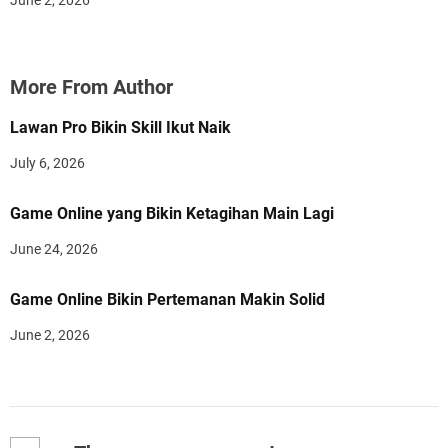
June 2, 2026
More From Author
Lawan Pro Bikin Skill Ikut Naik
July 6, 2026
Game Online yang Bikin Ketagihan Main Lagi
June 24, 2026
Game Online Bikin Pertemanan Makin Solid
June 2, 2026