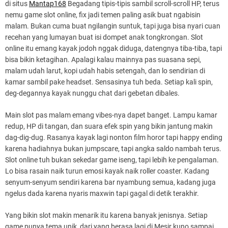
di situs
Mantap168
Begadang tipis-tipis sambil scroll-scroll HP, terus
nemu game slot online, fix jadi temen paling asik buat ngabisin
malam. Bukan cuma buat ngilangin suntuk, tapi juga bisa nyari cuan
recehan yang lumayan buat isi dompet anak tongkrongan. Slot
online itu emang kayak jodoh nggak diduga, datengnya tiba-tiba, tapi
bisa bikin ketagihan. Apalagi kalau mainnya pas suasana sepi,
malam udah larut, kopi udah habis setengah, dan lo sendirian di
kamar sambil pake headset. Sensasinya tuh beda. Setiap kali spin,
deg-degannya kayak nunggu chat dari gebetan dibales.
Main slot pas malam emang vibes-nya dapet banget. Lampu kamar
redup, HP di tangan, dan suara efek spin yang bikin jantung makin
dag-dig-dug. Rasanya kayak lagi nonton film horor tapi happy ending
karena hadiahnya bukan jumpscare, tapi angka saldo nambah terus.
Slot online tuh bukan sekedar game iseng, tapi lebih ke pengalaman.
Lo bisa rasain naik turun emosi kayak naik roller coaster. Kadang
senyum-senyum sendiri karena bar nyambung semua, kadang juga
ngelus dada karena nyaris maxwin tapi gagal di detik terakhir.
Yang bikin slot makin menarik itu karena banyak jenisnya. Setiap
game punya tema unik, dari yang berasa lagi di Mesir kuno sampai