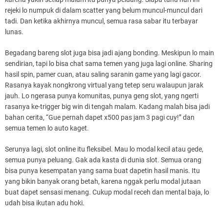
rejeki lo numpuk di dalam scatter yang belum muncul-muncul dari
tadi. Dan ketika akhirnya muncul, semua rasa sabar itu terbayar
lunas.
Begadang bareng slot juga bisa jadi ajang bonding. Meskipun lo main
sendirian, tapi lo bisa chat sama temen yang juga lagi online. Sharing
hasil spin, pamer cuan, atau saling saranin game yang lagi gacor.
Rasanya kayak nongkrong virtual yang tetep seru walaupun jarak
jauh. Lo ngerasa punya komunitas, punya geng slot, yang ngerti
rasanya ke-trigger big win di tengah malam. Kadang malah bisa jadi
bahan cerita, “Gue pernah dapet x500 pas jam 3 pagi cuy!” dan
semua temen lo auto kaget.
Serunya lagi, slot online itu fleksibel. Mau lo modal kecil atau gede,
semua punya peluang. Gak ada kasta di dunia slot. Semua orang
bisa punya kesempatan yang sama buat dapetin hasil manis. Itu
yang bikin banyak orang betah, karena nggak perlu modal jutaan
buat dapet sensasi menang. Cukup modal receh dan mental baja, lo
udah bisa ikutan adu hoki.