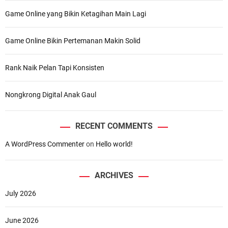
Game Online yang Bikin Ketagihan Main Lagi
Game Online Bikin Pertemanan Makin Solid
Rank Naik Pelan Tapi Konsisten
Nongkrong Digital Anak Gaul
RECENT COMMENTS
A WordPress Commenter
on
Hello world!
ARCHIVES
July 2026
June 2026