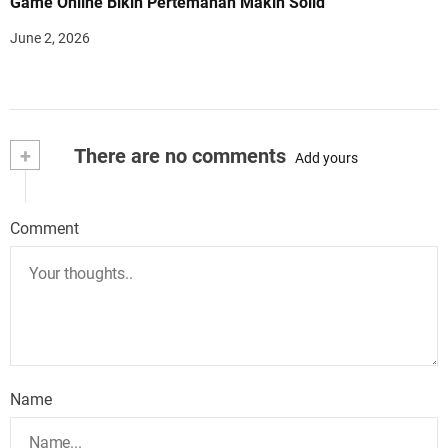
Game Online Bikin Pertemanan Makin Solid
June 2, 2026
+
There are no comments
Add yours
Comment
Name