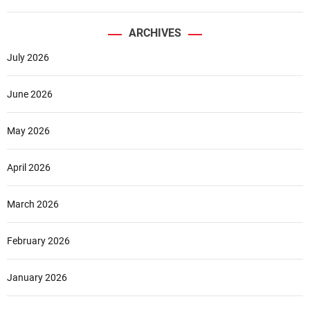
ARCHIVES
July 2026
June 2026
May 2026
April 2026
March 2026
February 2026
January 2026