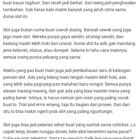
buat bayar tagihan. Dari receh jadi berkat. Dari iseng jadi penghasilan
tambahan. Gak heran kalo makin banyak yang jatuh cinta sama
dunia slot ini.
Slot juga bukan cuma buat cowok doang. Banyak cewek yang juga
jago main slot. Mereka punya gaya sendiri, strategi sendiri, dan
kadang malah lebih hoki dari cowok. Dunia slot itu adil, gak mandang
jenis kelamin, status, atau dompet. Selama lo tahu cara mainnya,
semua orang punya peluang yang sama.
Waktu yang pas buat main juga jadi pembahasan seru di kalangan
pemain slot. Ada yang bilang main tengah malam lebih hoki, ada
yang lebih suka pagi-pagi pas matahari baru nongol. Semua punya
alasan masing-masing, dan gak ada yang bisa mastiin mana yang
paling bener. Intinya, lo harus nemuin jam main yang paling cocok
buat lo. Trial and error emang, tapi itu bagian dari proses. Dan dari
situ lo bisa makin ngerti pola slot yang paling nguntungin.
Slot juga bisa jadi pelarian sehat buat yang suntuk sama rutinitas. Lo
capek kerja, bosen nunggu dosen, bete abis berantem sama pacar?
Coba aja spin sebentar. Siapa tau mood lo balik lagi gara-gara dapet