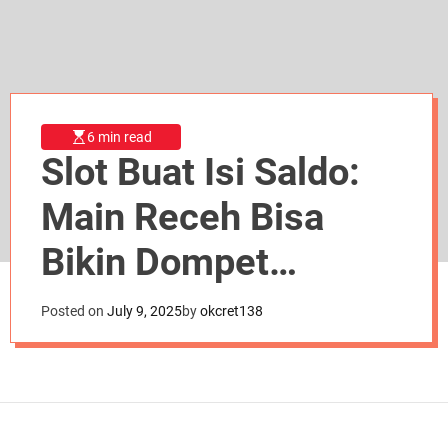
d
e
6 min read
Slot Buat Isi Saldo:
Main Receh Bisa
Bikin Dompet
Gendut!
Posted on
July 9, 2025
by
okcret138