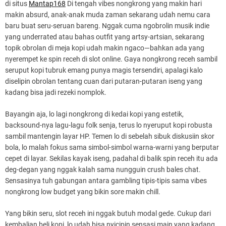
di situs
Mantap168
Di tengah vibes nongkrong yang makin hari
makin absurd, anak-anak muda zaman sekarang udah nemu cara
baru buat seru-seruan bareng. Nggak cuma ngobrolin musik indie
yang underrated atau bahas outfit yang artsy-artsian, sekarang
topik obrolan di meja kopi udah makin ngaco—bahkan ada yang
nyerempet ke spin receh di slot online. Gaya nongkrong receh sambil
seruput kopi tubruk emang punya magis tersendiri, apalagi kalo
diselipin obrolan tentang cuan dari putaran-putaran iseng yang
kadang bisa jadi rezeki nomplok.
Bayangin aja, lo lagi nongkrong di kedai kopi yang estetik,
backsound-nya lagu-lagu folk senja, terus lo nyeruput kopi robusta
sambil mantengin layar HP. Temen lo di sebelah sibuk diskusiin skor
bola, lo malah fokus sama simbol-simbol warna-warni yang berputar
cepet di layar. Sekilas kayak iseng, padahal di balik spin receh itu ada
deg-degan yang nggak kalah sama nungguin crush bales chat.
Sensasinya tuh gabungan antara gambling tipis-tipis sama vibes
nongkrong low budget yang bikin sore makin chill.
Yang bikin seru, slot receh ini nggak butuh modal gede. Cukup dari
kembalian beli kopi, lo udah bisa nyicipin sensasi main yang kadang