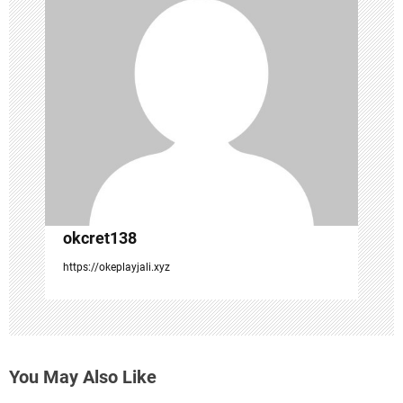
i
g
a
t
i
o
n
okcret138
https://okeplayjali.xyz
You May Also Like