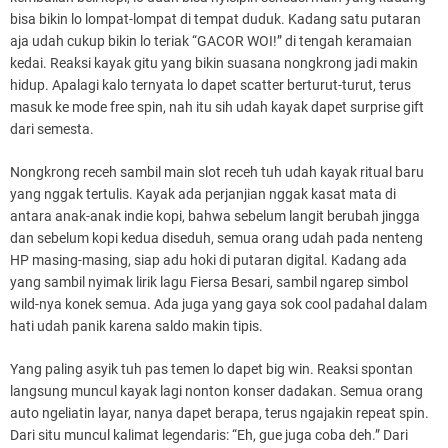
bisa bikin lo lompat-lompat di tempat duduk. Kadang satu putaran
aja udah cukup bikin lo teriak “GACOR WOI!” di tengah keramaian
kedai. Reaksi kayak gitu yang bikin suasana nongkrong jadi makin
hidup. Apalagi kalo ternyata lo dapet scatter berturut-turut, terus
masuk ke mode free spin, nah itu sih udah kayak dapet surprise gift
dari semesta.
Nongkrong receh sambil main slot receh tuh udah kayak ritual baru
yang nggak tertulis. Kayak ada perjanjian nggak kasat mata di
antara anak-anak indie kopi, bahwa sebelum langit berubah jingga
dan sebelum kopi kedua diseduh, semua orang udah pada nenteng
HP masing-masing, siap adu hoki di putaran digital. Kadang ada
yang sambil nyimak lirik lagu Fiersa Besari, sambil ngarep simbol
wild-nya konek semua. Ada juga yang gaya sok cool padahal dalam
hati udah panik karena saldo makin tipis.
Yang paling asyik tuh pas temen lo dapet big win. Reaksi spontan
langsung muncul kayak lagi nonton konser dadakan. Semua orang
auto ngeliatin layar, nanya dapet berapa, terus ngajakin repeat spin.
Dari situ muncul kalimat legendaris: “Eh, gue juga coba deh.” Dari