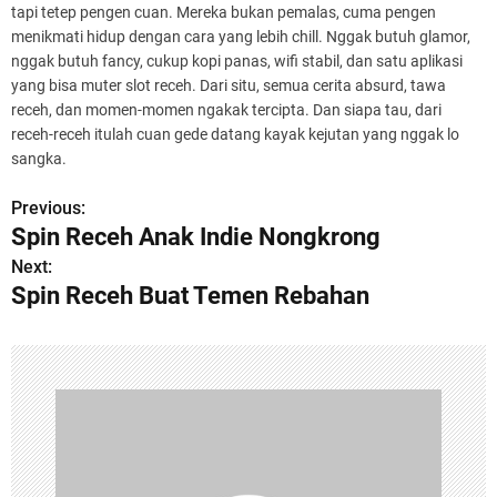
tapi tetep pengen cuan. Mereka bukan pemalas, cuma pengen
menikmati hidup dengan cara yang lebih chill. Nggak butuh glamor,
nggak butuh fancy, cukup kopi panas, wifi stabil, dan satu aplikasi
yang bisa muter slot receh. Dari situ, semua cerita absurd, tawa
receh, dan momen-momen ngakak tercipta. Dan siapa tau, dari
receh-receh itulah cuan gede datang kayak kejutan yang nggak lo
sangka.
Previous:
P
Spin Receh Anak Indie Nongkrong
o
Next:
Spin Receh Buat Temen Rebahan
s
t
n
a
v