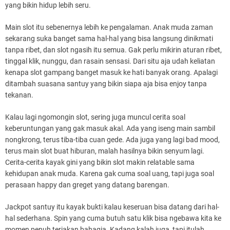
yang bikin hidup lebih seru.
Main slot itu sebenernya lebih ke pengalaman. Anak muda zaman
sekarang suka banget sama hal-hal yang bisa langsung dinikmati
tanpa ribet, dan slot ngasih itu semua. Gak perlu mikirin aturan ribet,
tinggal klik, nunggu, dan rasain sensasi. Dari situ aja udah keliatan
kenapa slot gampang banget masuk ke hati banyak orang. Apalagi
ditambah suasana santuy yang bikin siapa aja bisa enjoy tanpa
tekanan.
Kalau lagi ngomongin slot, sering juga muncul cerita soal
keberuntungan yang gak masuk akal. Ada yang iseng main sambil
nongkrong, terus tiba-tiba cuan gede. Ada juga yang lagi bad mood,
terus main slot buat hiburan, malah hasilnya bikin senyum lagi.
Cerita-cerita kayak gini yang bikin slot makin relatable sama
kehidupan anak muda. Karena gak cuma soal uang, tapi juga soal
perasaan happy dan greget yang datang barengan.
Jackpot santuy itu kayak bukti kalau keseruan bisa datang dari hal-
hal sederhana. Spin yang cuma butuh satu klik bisa ngebawa kita ke
momen penuh teriakan bahagia. Kadang kalah juga, tapi itulah