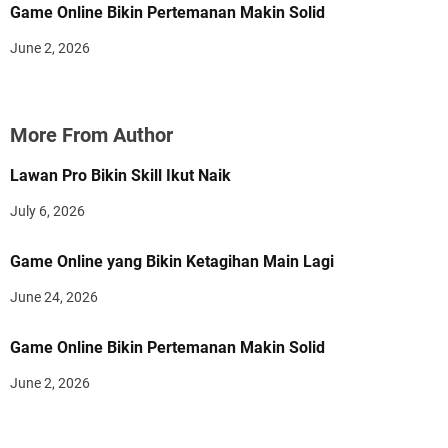
Game Online Bikin Pertemanan Makin Solid
June 2, 2026
More From Author
Lawan Pro Bikin Skill Ikut Naik
July 6, 2026
Game Online yang Bikin Ketagihan Main Lagi
June 24, 2026
Game Online Bikin Pertemanan Makin Solid
June 2, 2026