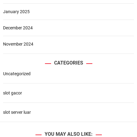
January 2025
December 2024
November 2024
CATEGORIES
Uncategorized
slot gacor
slot server luar
YOU MAY ALSO LIKE: