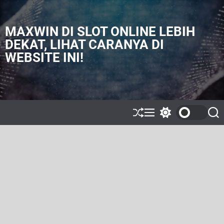
S
k
i
MAXWIN DI SLOT ONLINE LEBIH
p
DEKAT, LIHAT CARANYA DI
t
WEBSITE INI!
o
c
o
n
t
e
S
M
S
S
h
e
w
e
n
u
n
i
a
t
ff
u
t
r
l
c
c
e
h
h
c
o
l
o
r
m
o