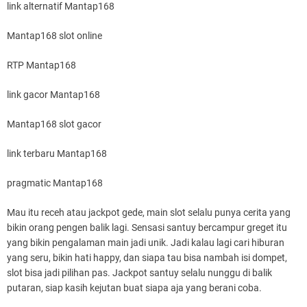
link alternatif Mantap168
Mantap168 slot online
RTP Mantap168
link gacor Mantap168
Mantap168 slot gacor
link terbaru Mantap168
pragmatic Mantap168
Mau itu receh atau jackpot gede, main slot selalu punya cerita yang
bikin orang pengen balik lagi. Sensasi santuy bercampur greget itu
yang bikin pengalaman main jadi unik. Jadi kalau lagi cari hiburan
yang seru, bikin hati happy, dan siapa tau bisa nambah isi dompet,
slot bisa jadi pilihan pas. Jackpot santuy selalu nunggu di balik
putaran, siap kasih kejutan buat siapa aja yang berani coba.