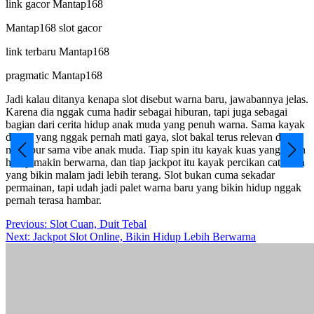
link gacor Mantap168
Mantap168 slot gacor
link terbaru Mantap168
pragmatic Mantap168
Jadi kalau ditanya kenapa slot disebut warna baru, jawabannya jelas.
Karena dia nggak cuma hadir sebagai hiburan, tapi juga sebagai
bagian dari cerita hidup anak muda yang penuh warna. Sama kayak
denim yang nggak pernah mati gaya, slot bakal terus relevan dan
nyampur sama vibe anak muda. Tiap spin itu kayak kuas yang bikin
hidup makin berwarna, dan tiap jackpot itu kayak percikan cat neon
yang bikin malam jadi lebih terang. Slot bukan cuma sekadar
permainan, tapi udah jadi palet warna baru yang bikin hidup nggak
pernah terasa hambar.
Post
Previous:
Slot Cuan, Duit Tebal
Next:
Jackpot Slot Online, Bikin Hidup Lebih Berwarna
navigation