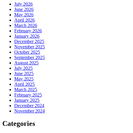
July 2026
June 2026
May 2026
April 2026
March 2026
February 2026
January 2026
December 2025
November 2025
October 2025
September 2025
August 2025
July 2025
June 2025
May 2025
April 2025
March 2025
February 2025
January 2025
December 2024
November 2024
Categories