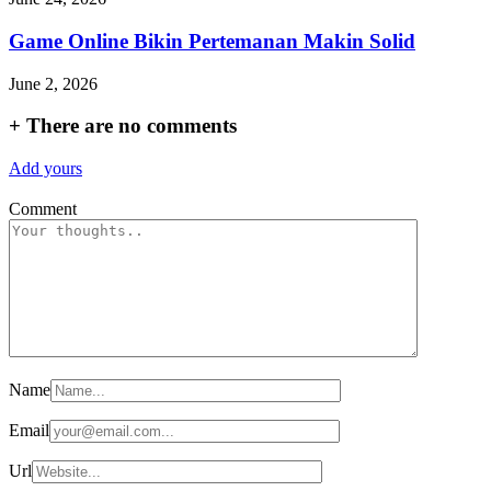
Game Online Bikin Pertemanan Makin Solid
June 2, 2026
+
There are no comments
Add yours
Comment
Name
Email
Url