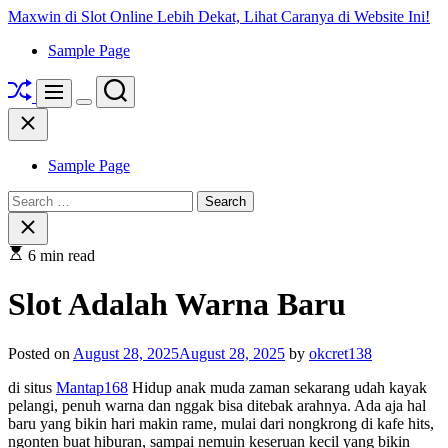
Skip
Maxwin di Slot Online Lebih Dekat, Lihat Caranya di Website Ini!
to
Sample Page
content
Shuffle
Search
Menu
Switch
Close
color
mode
Sample Page
Search
for:
Close
search
6 min read
Slot Adalah Warna Baru
Posted on
August 28, 2025
August 28, 2025
by
okcret138
di situs
Mantap168
Hidup anak muda zaman sekarang udah kayak
pelangi, penuh warna dan nggak bisa ditebak arahnya. Ada aja hal
baru yang bikin hari makin rame, mulai dari nongkrong di kafe hits,
ngonten buat hiburan, sampai nemuin keseruan kecil yang bikin