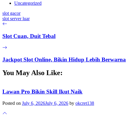
Uncategorized
slot gacor
slot server luar
Slot Cuan, Duit Tebal
Jackpot Slot Online, Bikin Hidup Lebih Berwarna
You May Also Like:
Lawan Pro Bikin Skill Ikut Naik
Posted on
July 6, 2026
July 6, 2026
by
okcret138
P
Scroll
to
top