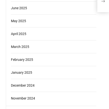
June 2025
May 2025
g
April 2025
March 2025
February 2025
January 2025
December 2024
November 2024