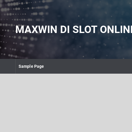
S
k
i
p
MAXWIN DI SLOT ONLINE
t
o
c
o
n
t
Sample Page
e
n
t