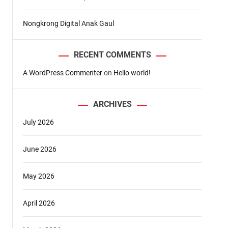
Nongkrong Digital Anak Gaul
RECENT COMMENTS
A WordPress Commenter
on
Hello world!
ARCHIVES
July 2026
June 2026
May 2026
April 2026