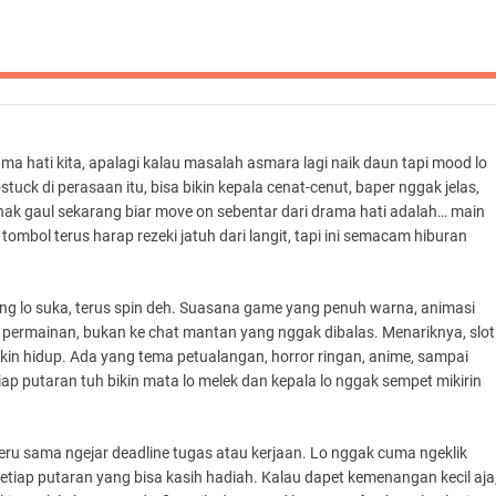
a hati kita, apalagi kalau masalah asmara lagi naik daun tapi mood lo
stuck di perasaan itu, bisa bikin kepala cenat-cenut, baper nggak jelas,
anak gaul sekarang biar move on sebentar dari drama hati adalah… main
 tombol terus harap rezeki jatuh dari langit, tapi ini semacam hiburan
e yang lo suka, terus spin deh. Suasana game yang penuh warna, animasi
e permainan, bukan ke chat mantan yang nggak dibalas. Menariknya, slot
in hidup. Ada yang tema petualangan, horror ringan, anime, sampai
p putaran tuh bikin mata lo melek dan kepala lo nggak sempet mikirin
 seru sama ngejar deadline tugas atau kerjaan. Lo nggak cuma ngeklik
setiap putaran yang bisa kasih hadiah. Kalau dapet kemenangan kecil aja