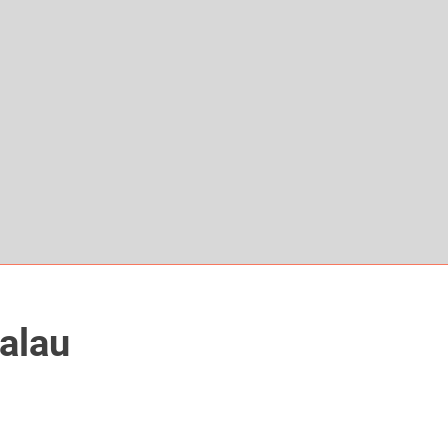
Galau