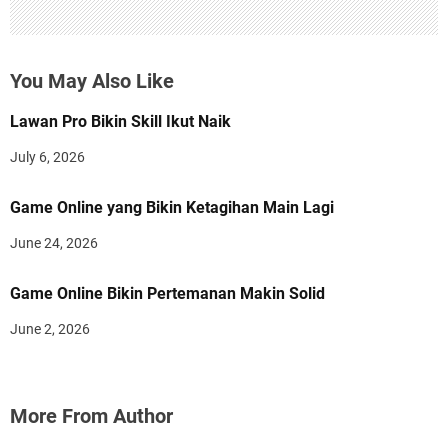
You May Also Like
Lawan Pro Bikin Skill Ikut Naik
July 6, 2026
Game Online yang Bikin Ketagihan Main Lagi
June 24, 2026
Game Online Bikin Pertemanan Makin Solid
June 2, 2026
More From Author