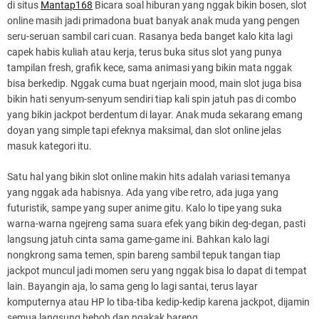
di situs
Mantap168
Bicara soal hiburan yang nggak bikin bosen, slot
online masih jadi primadona buat banyak anak muda yang pengen
seru-seruan sambil cari cuan. Rasanya beda banget kalo kita lagi
capek habis kuliah atau kerja, terus buka situs slot yang punya
tampilan fresh, grafik kece, sama animasi yang bikin mata nggak
bisa berkedip. Nggak cuma buat ngerjain mood, main slot juga bisa
bikin hati senyum-senyum sendiri tiap kali spin jatuh pas di combo
yang bikin jackpot berdentum di layar. Anak muda sekarang emang
doyan yang simple tapi efeknya maksimal, dan slot online jelas
masuk kategori itu.
Satu hal yang bikin slot online makin hits adalah variasi temanya
yang nggak ada habisnya. Ada yang vibe retro, ada juga yang
futuristik, sampe yang super anime gitu. Kalo lo tipe yang suka
warna-warna ngejreng sama suara efek yang bikin deg-degan, pasti
langsung jatuh cinta sama game-game ini. Bahkan kalo lagi
nongkrong sama temen, spin bareng sambil tepuk tangan tiap
jackpot muncul jadi momen seru yang nggak bisa lo dapat di tempat
lain. Bayangin aja, lo sama geng lo lagi santai, terus layar
komputernya atau HP lo tiba-tiba kedip-kedip karena jackpot, dijamin
semua langsung heboh dan ngakak bareng.