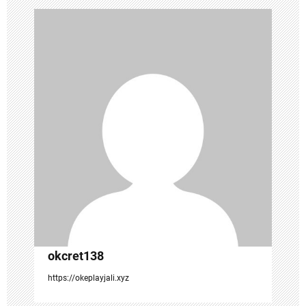
a
v
i
g
a
t
i
o
n
okcret138
https://okeplayjali.xyz