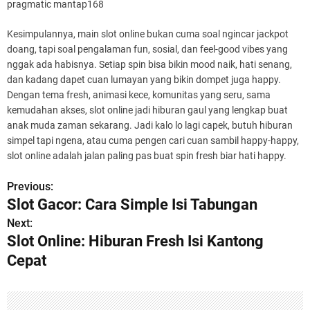
pragmatic mantap168
Kesimpulannya, main slot online bukan cuma soal ngincar jackpot
doang, tapi soal pengalaman fun, sosial, dan feel-good vibes yang
nggak ada habisnya. Setiap spin bisa bikin mood naik, hati senang,
dan kadang dapet cuan lumayan yang bikin dompet juga happy.
Dengan tema fresh, animasi kece, komunitas yang seru, sama
kemudahan akses, slot online jadi hiburan gaul yang lengkap buat
anak muda zaman sekarang. Jadi kalo lo lagi capek, butuh hiburan
simpel tapi ngena, atau cuma pengen cari cuan sambil happy-happy,
slot online adalah jalan paling pas buat spin fresh biar hati happy.
Previous:
P
Slot Gacor: Cara Simple Isi Tabungan
o
Next:
Slot Online: Hiburan Fresh Isi Kantong
s
Cepat
t
n