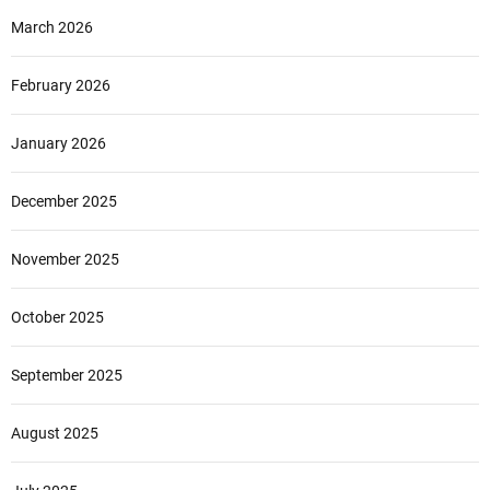
March 2026
February 2026
January 2026
December 2025
November 2025
October 2025
September 2025
August 2025