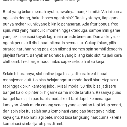
Buat yang belum pernah nyoba, awalnya mungkin mikir “Ah ini cuma
nge-spin doang, bakal bosen nggak sih?” Tapi nyatanya, tiap game
punya mekanik unik yang bikin lo penasaran. Ada fitur bonus, free
spin, wild yang muncul di momen nggak terduga, sampe mini game
yang bikin sensasi kayak lagi main arcade beneran. Dan asiknya, lo
nggak perlu skill ribet buat nikmatin semua itu. Cukup fokus, pilih
strategi taruhan yang pas, dan nikmati momen spin sambil dengerin
playlist favorit. Banyak anak muda yang bilang kalo slot itu jadi cara
chill sambil recharge mood habis capek sekolah atau kerja.
Selain hiburannya, slot online juga bisa jadi cara kreatif buat
manajemen duit. Lo bisa belajar ngatur modal kecil biar tetep seru
tapi nggak bikin kantong jebol. Misal, modal 50 ribu bisa jadi seru
banget kalo lo pinter pilih game sama mode taruhan. Rasanya puas
banget kalo spin pas habis modal kecil tapi dapet kemenangan
lumayan. Anak muda emang seneng yang spontan tapi tetap smart,
dan spin slot itu salah satu kombinasi yang pas buat gaya hidup
kaya gitu. Kalo hati lagi bete, mood bisa langsung naik cuma karena
kombinasi simbol jatuh pas di reel.