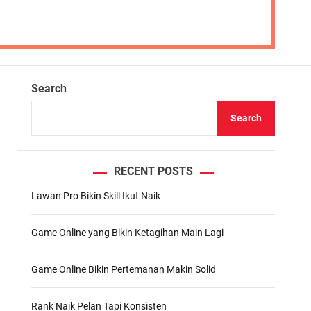
Search
Search
RECENT POSTS
Lawan Pro Bikin Skill Ikut Naik
Game Online yang Bikin Ketagihan Main Lagi
Game Online Bikin Pertemanan Makin Solid
Rank Naik Pelan Tapi Konsisten