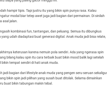
aitu siapa yang paling gacor minggu ini.
dah hampir tipis. Tapi justru itu yang bikin spin punya rasa. Kalau
gatur modal biar tetep awet juga jadi bagian dari permainan. Di sinilah
 asal jalan.
na ngasih kombinasi fun, tantangan, dan peluang. Semua itu dibungkus
ang udah diadaptasi buat generasi digital. Anak muda jadi bisa relate,
hirnya keterusan karena nemuin pola sendiri. Ada yang ngerasa spin
yang bilang kalau spin itu cara terbaik buat bikin mood balik lagi setelah
 bikin tempat sendiri di hati anak muda.
dah jadi bagian dari lifestyle anak muda yang pengen seru-seruan sekaligu
ng bikin spin jadi pilihan yang susah buat ditolak. Selama dimainkan
seru buat bikin tabungan makin tebal.