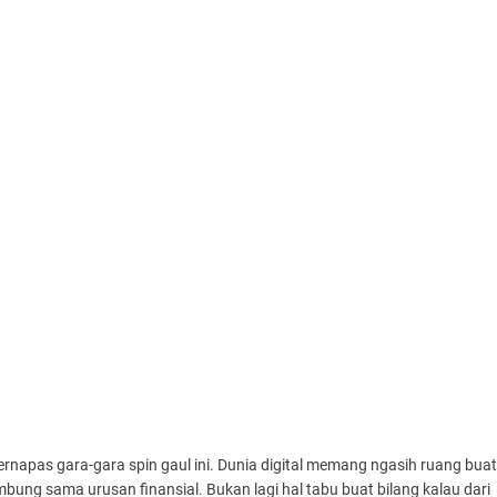
ernapas gara-gara spin gaul ini. Dunia digital memang ngasih ruang buat
ambung sama urusan finansial. Bukan lagi hal tabu buat bilang kalau dari