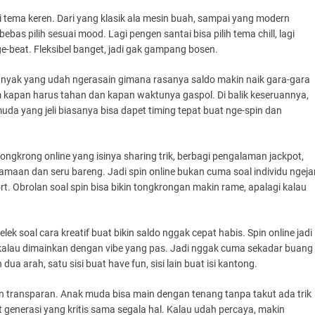
i tema keren. Dari yang klasik ala mesin buah, sampai yang modern
ebas pilih sesuai mood. Lagi pengen santai bisa pilih tema chill, lagi
-beat. Fleksibel banget, jadi gak gampang bosen.
anyak yang udah ngerasain gimana rasanya saldo makin naik gara-gara
am kapan harus tahan dan kapan waktunya gaspol. Di balik keseruannya,
 yang jeli biasanya bisa dapet timing tepat buat nge-spin dan
nongkrong online yang isinya sharing trik, berbagi pengalaman jackpot,
amaan dan seru bareng. Jadi spin online bukan cuma soal individu ngeja
t. Obrolan soal spin bisa bikin tongkrongan makin rame, apalagi kalau
soal cara kreatif buat bikin saldo nggak cepat habis. Spin online jadi
 kalau dimainkan dengan vibe yang pas. Jadi nggak cuma sekadar buang
dua arah, satu sisi buat have fun, sisi lain buat isi kantong.
r dan transparan. Anak muda bisa main dengan tenang tanpa takut ada trik
at generasi yang kritis sama segala hal. Kalau udah percaya, makin