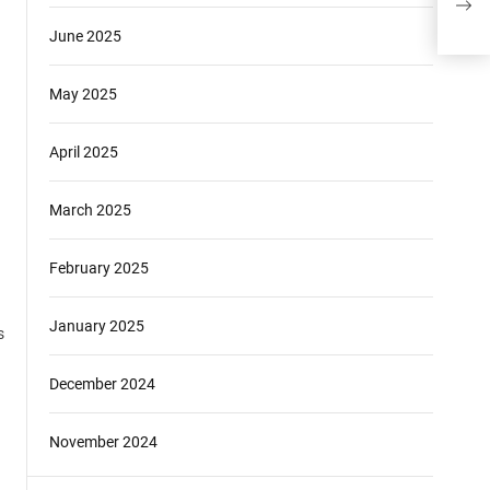
June 2025
May 2025
April 2025
March 2025
February 2025
January 2025
s
December 2024
November 2024