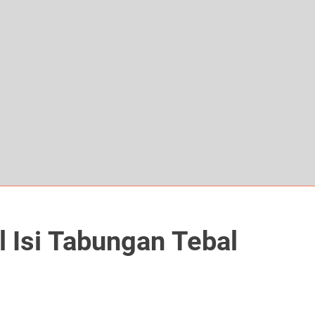
l Isi Tabungan Tebal