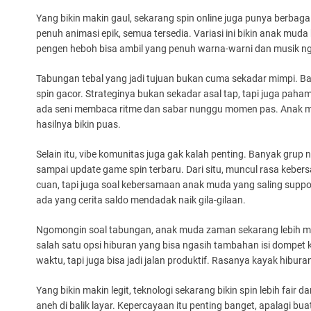
Yang bikin makin gaul, sekarang spin online juga punya berbaga
penuh animasi epik, semua tersedia. Variasi ini bikin anak muda b
pengen heboh bisa ambil yang penuh warna-warni dan musik nge
Tabungan tebal yang jadi tujuan bukan cuma sekadar mimpi. B
spin gacor. Strateginya bukan sekadar asal tap, tapi juga pah
ada seni membaca ritme dan sabar nunggu momen pas. Anak muda
hasilnya bikin puas.
Selain itu, vibe komunitas juga gak kalah penting. Banyak grup 
sampai update game spin terbaru. Dari situ, muncul rasa kebers
cuan, tapi juga soal kebersamaan anak muda yang saling suppor
ada yang cerita saldo mendadak naik gila-gilaan.
Ngomongin soal tabungan, anak muda zaman sekarang lebih melek 
salah satu opsi hiburan yang bisa ngasih tambahan isi dompet
waktu, tapi juga bisa jadi jalan produktif. Rasanya kayak hiburan 
Yang bikin makin legit, teknologi sekarang bikin spin lebih fai
aneh di balik layar. Kepercayaan itu penting banget, apalagi bu