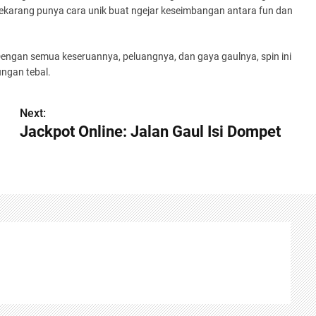
si sekarang punya cara unik buat ngejar keseimbangan antara fun dan
 Dengan semua keseruannya, peluangnya, dan gaya gaulnya, spin ini
ungan tebal.
Next:
Jackpot Online: Jalan Gaul Isi Dompet