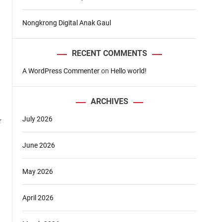
Nongkrong Digital Anak Gaul
RECENT COMMENTS
A WordPress Commenter
on
Hello world!
ARCHIVES
July 2026
r
June 2026
May 2026
April 2026