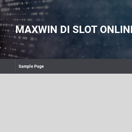
S
k
i
p
MAXWIN DI SLOT ONLINE
t
o
c
o
n
t
Sample Page
e
n
t