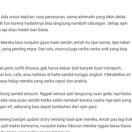
. Ada unsur kejutan, rasa penasaran, sama adrenalin yang bikin detak
 lebih fun karena hadiahnya bisa langsung nambah tabungan. Setiap spin
 aja atau malah luar biasa.
ereka bisa nunjukin gaya main sendiri, entah itu tipe santai, tipe nekat
yang penting enjoy. Dari situ, muncul juga cerita-cerita unik yang bisa
k perlu outfit khusus, gak harus keluar duit banyak buat transport,
 kos, cafe, atau bahkan di halte sambil nunggu angkot. Fleksibilitas ini
aya hidup mereka yang serba cepat dan praktis.
 nabung sambil senyum. Nggak semua spin langsung cuan gede, tapi kalau
ga. Ada rasa puas sendiri ketika saldo nambah karena usaha nge-spin yang
an irit, sekarang bisa dapet tambahan dari spin gaul.
seneng banget update story tentang hasil spin mereka, entah pas lagi hok
jadi makin berwarna, nunjukin kalau hiburan mereka nggak biasa-biasa