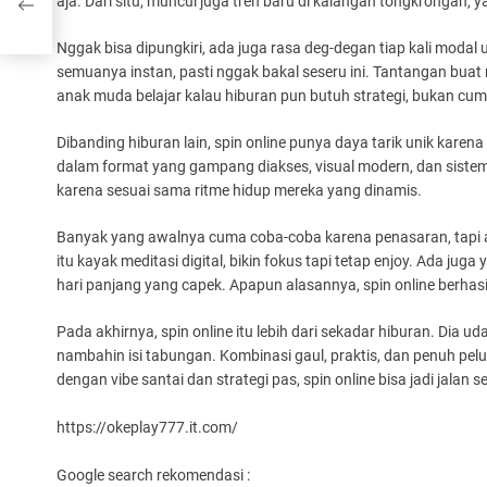
aja. Dari situ, muncul juga tren baru di kalangan tongkrongan, y
Nggak bisa dipungkiri, ada juga rasa deg-degan tiap kali modal u
semuanya instan, pasti nggak bakal seseru ini. Tantangan buat n
anak muda belajar kalau hiburan pun butuh strategi, bukan cuma
Dibanding hiburan lain, spin online punya daya tarik unik kare
dalam format yang gampang diakses, visual modern, dan sistem y
karena sesuai sama ritme hidup mereka yang dinamis.
Banyak yang awalnya cuma coba-coba karena penasaran, tapi ak
itu kayak meditasi digital, bikin fokus tapi tetap enjoy. Ada juga 
hari panjang yang capek. Apapun alasannya, spin online berhasil
Pada akhirnya, spin online itu lebih dari sekadar hiburan. Dia u
nambahin isi tabungan. Kombinasi gaul, praktis, dan penuh pelua
dengan vibe santai dan strategi pas, spin online bisa jadi jalan 
https://okeplay777.it.com/
Google search rekomendasi :