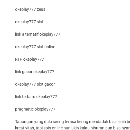
okeplay777 zeus
okeplay777 slot
link alternatif okeplay777
okeplay777 slot online
RTP okeplay777
link gacor okeplay777
okeplay777 slot gacor
link terbaru okeplay777
pragmatic okeplay777
Tabungan yang dulu sering terasa kering mendadak bisa lebih b
kreativitas, tapi spin online nunjukin kalau hiburan pun bisa ny