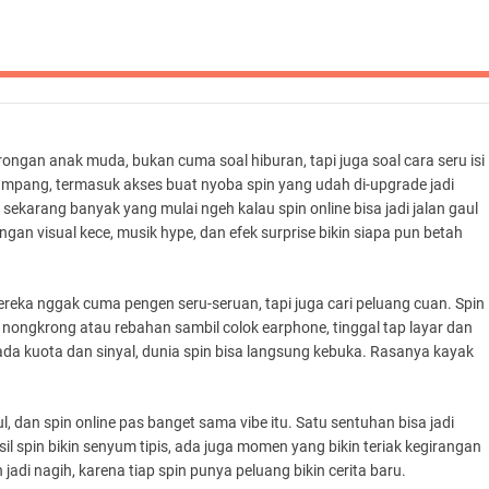
krongan anak muda, bukan cuma soal hiburan, tapi juga soal cara seru isi
 gampang, termasuk akses buat nyoba spin yang udah di-upgrade jadi
ekarang banyak yang mulai ngeh kalau spin online bisa jadi jalan gaul
ngan visual kece, musik hype, dan efek surprise bikin siapa pun betah
reka nggak cuma pengen seru-seruan, tapi juga cari peluang cuan. Spin
i nongkrong atau rebahan sambil colok earphone, tinggal tap layar dan
da kuota dan sinyal, dunia spin bisa langsung kebuka. Rasanya kayak
 dan spin online pas banget sama vibe itu. Satu sentuhan bisa jadi
il spin bikin senyum tipis, ada juga momen yang bikin teriak kegirangan
di nagih, karena tiap spin punya peluang bikin cerita baru.