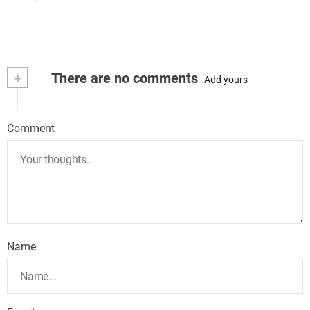
+
There are no comments
Add yours
Comment
Name