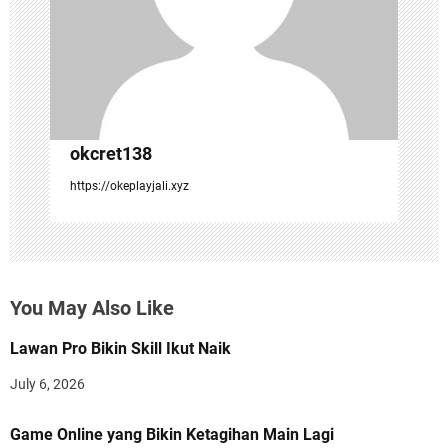
o
n
okcret138
https://okeplayjali.xyz
You May Also Like
Lawan Pro Bikin Skill Ikut Naik
July 6, 2026
Game Online yang Bikin Ketagihan Main Lagi