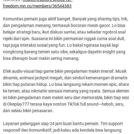
freedom.mn.co/members/36544383
Komunitas pemain juga aktif banget. Banyak yang sharing tips, trik,
dan pengalaman menang, termasuk bocoran mesin gacor. Lo bisa
belajar strategi baru, ikut diskusi santai, atau sekadar ngobrol soal
rejeki dari spin. Suasana ini bikin permainan nggak cuma soal duit,
tapi juga interaksi sosial yang fun. Lo bakal ngerasa kayak lagi
nongkrong bareng temen satu vibe, sekaligus dapetin insight yang
bisa diterapin buat makin sering menang.
Efek audio-visual tiap game bikin pengalaman makin imersif. Musik
dinamis, animasi jackpot megah, dan simbol kemenangan dramatis
bikin tiap putaran hidup. Lo bisa langsung rekam momen epic, share
ke temen, atau nikmatin sensasi menang yang nyata. Semua elemen
ini bikin pengalaman main makin seru dan memorable, bikin tiap sesi
di Okeplay777 terasa kaya nonton TikTok full sound—heboh, seru,
dan selalu bikin penasaran.
Layanan pelanggan siap 24 jam buat bantu pemain. Tim support
responsif dan komunikatif, jadi kalau ada kendala bisa langsung