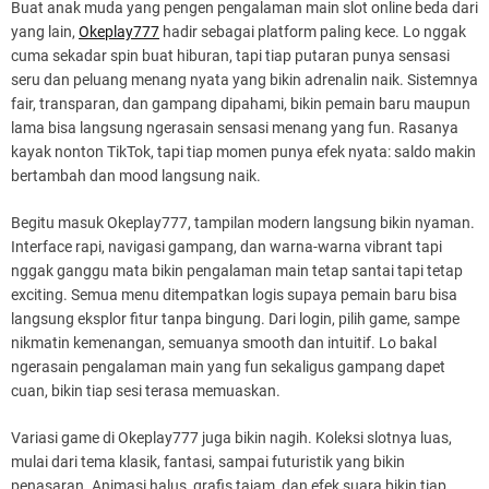
Buat anak muda yang pengen pengalaman main slot online beda dari
yang lain,
Okeplay777
hadir sebagai platform paling kece. Lo nggak
cuma sekadar spin buat hiburan, tapi tiap putaran punya sensasi
seru dan peluang menang nyata yang bikin adrenalin naik. Sistemnya
fair, transparan, dan gampang dipahami, bikin pemain baru maupun
lama bisa langsung ngerasain sensasi menang yang fun. Rasanya
kayak nonton TikTok, tapi tiap momen punya efek nyata: saldo makin
bertambah dan mood langsung naik.
Begitu masuk Okeplay777, tampilan modern langsung bikin nyaman.
Interface rapi, navigasi gampang, dan warna-warna vibrant tapi
nggak ganggu mata bikin pengalaman main tetap santai tapi tetap
exciting. Semua menu ditempatkan logis supaya pemain baru bisa
langsung eksplor fitur tanpa bingung. Dari login, pilih game, sampe
nikmatin kemenangan, semuanya smooth dan intuitif. Lo bakal
ngerasain pengalaman main yang fun sekaligus gampang dapet
cuan, bikin tiap sesi terasa memuaskan.
Variasi game di Okeplay777 juga bikin nagih. Koleksi slotnya luas,
mulai dari tema klasik, fantasi, sampai futuristik yang bikin
penasaran. Animasi halus, grafis tajam, dan efek suara bikin tiap