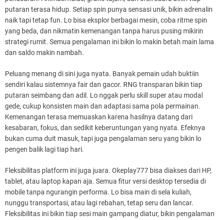
putaran terasa hidup. Setiap spin punya sensasi unik, bikin adrenalin
naik tapi tetap fun. Lo bisa eksplor berbagai mesin, coba ritme spin
yang beda, dan nikmatin kemenangan tanpa harus pusing mikirin
strategi rumit. Semua pengalaman ini bikin lo makin betah main lama
dan saldo makin nambah.
Peluang menang di sini juga nyata. Banyak pemain udah buktiin
sendiri kalau sistemnya fair dan gacor. RNG transparan bikin tiap
putaran seimbang dan adil. Lo nggak perlu skill super atau modal
gede, cukup konsisten main dan adaptasi sama pola permainan.
Kemenangan terasa memuaskan karena hasilnya datang dari
kesabaran, fokus, dan sedikit keberuntungan yang nyata. Efeknya
bukan cuma duit masuk, tapi juga pengalaman seru yang bikin lo
pengen balik lagi tiap hari.
Fleksibilitas platform ini juga juara. Okeplay777 bisa diakses dari HP,
tablet, atau laptop kapan aja. Semua fitur versi desktop tersedia di
mobile tanpa ngurangin performa. Lo bisa main di sela kuliah,
nunggu transportasi, atau lagi rebahan, tetap seru dan lancar.
Fleksibilitas ini bikin tiap sesi main gampang diatur, bikin pengalaman