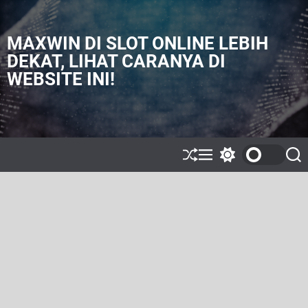
S
k
i
MAXWIN DI SLOT ONLINE LEBIH
p
DEKAT, LIHAT CARANYA DI
t
WEBSITE INI!
o
c
o
n
t
e
S
M
S
S
h
e
w
e
n
u
n
i
a
t
ff
u
t
r
l
c
c
e
h
h
c
o
l
o
r
m
o