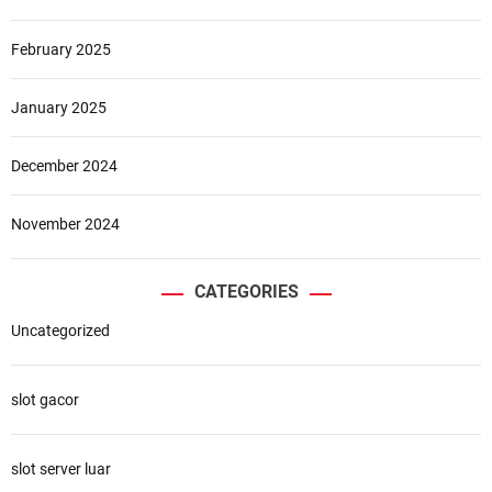
February 2025
January 2025
December 2024
November 2024
CATEGORIES
Uncategorized
slot gacor
slot server luar