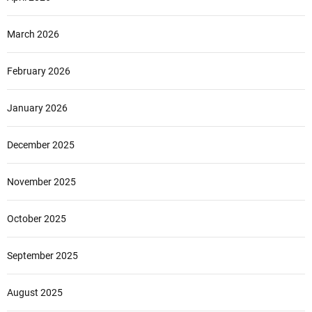
March 2026
February 2026
January 2026
December 2025
November 2025
October 2025
September 2025
August 2025