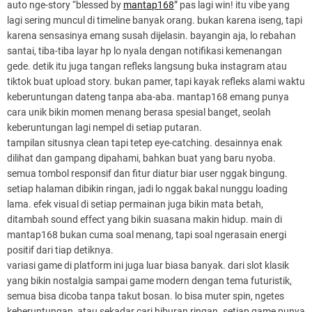
auto nge-story “blessed by
mantap168
” pas lagi win! itu vibe yang
lagi sering muncul di timeline banyak orang. bukan karena iseng, tapi
karena sensasinya emang susah dijelasin. bayangin aja, lo rebahan
santai, tiba-tiba layar hp lo nyala dengan notifikasi kemenangan
gede. detik itu juga tangan refleks langsung buka instagram atau
tiktok buat upload story. bukan pamer, tapi kayak refleks alami waktu
keberuntungan dateng tanpa aba-aba. mantap168 emang punya
cara unik bikin momen menang berasa spesial banget, seolah
keberuntungan lagi nempel di setiap putaran.
tampilan situsnya clean tapi tetep eye-catching. desainnya enak
dilihat dan gampang dipahami, bahkan buat yang baru nyoba.
semua tombol responsif dan fitur diatur biar user nggak bingung.
setiap halaman dibikin ringan, jadi lo nggak bakal nunggu loading
lama. efek visual di setiap permainan juga bikin mata betah,
ditambah sound effect yang bikin suasana makin hidup. main di
mantap168 bukan cuma soal menang, tapi soal ngerasain energi
positif dari tiap detiknya.
variasi game di platform ini juga luar biasa banyak. dari slot klasik
yang bikin nostalgia sampai game modern dengan tema futuristik,
semua bisa dicoba tanpa takut bosan. lo bisa muter spin, ngetes
keberuntungan, atau sekadar cari hiburan ringan. setiap game punya