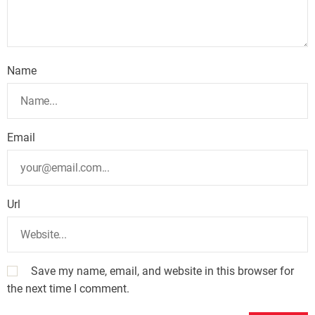
Name
Email
Url
Save my name, email, and website in this browser for
the next time I comment.