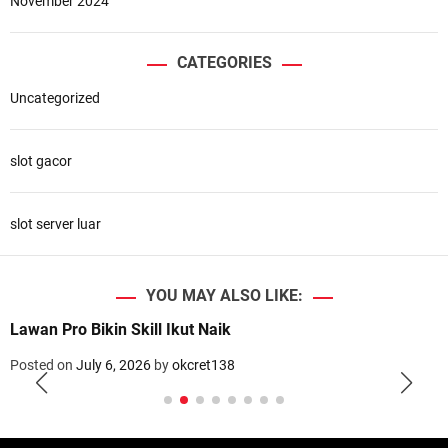
November 2024
CATEGORIES
Uncategorized
slot gacor
slot server luar
YOU MAY ALSO LIKE:
Lawan Pro Bikin Skill Ikut Naik
Posted on
July 6, 2026
by
okcret138