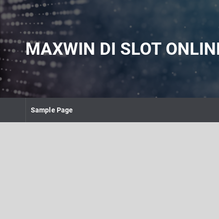
S
k
i
p
MAXWIN DI SLOT ONLINE
t
o
c
o
n
t
Sample Page
e
n
t