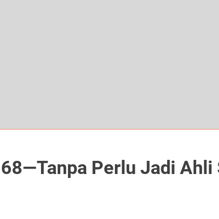
68—Tanpa Perlu Jadi Ahli 