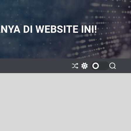
NYA DI WEBSITE INI!
S
S
S
h
w
e
u
i
a
ff
t
r
l
c
c
e
h
h
c
o
l
o
r
m
o