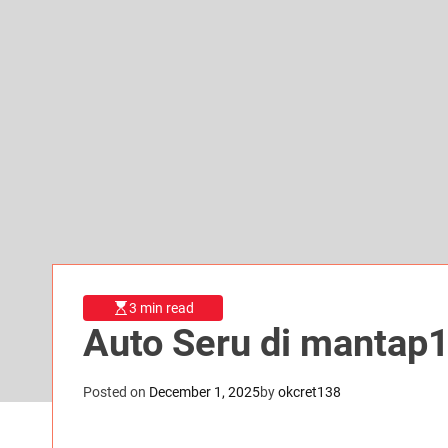
3 min read
Auto Seru di mantap1
Posted on
December 1, 2025
by
okcret138