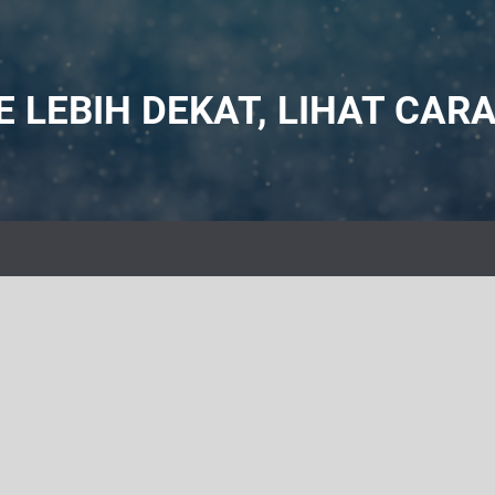
 LEBIH DEKAT, LIHAT CARA