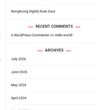
Nongkrong Digital Anak Gaul
RECENT COMMENTS
,
A WordPress Commenter
on
Hello world!
ARCHIVES
July 2026
n
June 2026
May 2026
April 2026
n