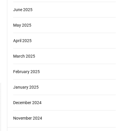
June 2025
May 2025
April 2025
March 2025
February 2025
January 2025
December 2024
November 2024