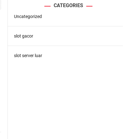
CATEGORIES
Uncategorized
slot gacor
slot server luar