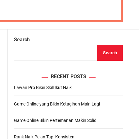
Search
Search
RECENT POSTS
Lawan Pro Bikin Skill Ikut Naik
Game Online yang Bikin Ketagihan Main Lagi
Game Online Bikin Pertemanan Makin Solid
Rank Naik Pelan Tapi Konsisten