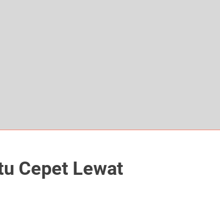
ktu Cepet Lewat