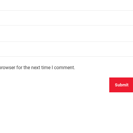
browser for the next time I comment.