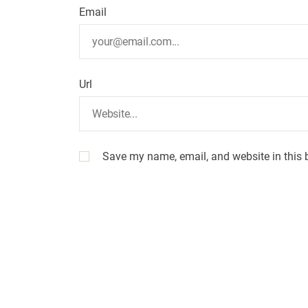
Email
Url
Save my name, email, and website in this 