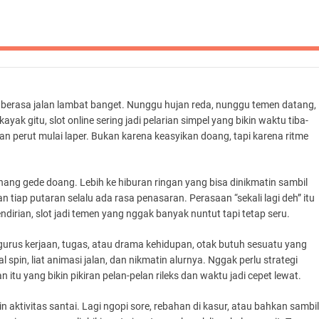
berasa jalan lambat banget. Nunggu hujan reda, nunggu temen datang,
yak gitu, slot online sering jadi pelarian simpel yang bikin waktu tiba-
dan perut mulai laper. Bukan karena keasyikan doang, tapi karena ritme
nang gede doang. Lebih ke hiburan ringan yang bisa dinikmatin sambil
an tiap putaran selalu ada rasa penasaran. Perasaan “sekali lagi deh” itu
ndirian, slot jadi temen yang nggak banyak nuntut tapi tetap seru.
 ngurus kerjaan, tugas, atau drama kehidupan, otak butuh sesuatu yang
 spin, liat animasi jalan, dan nikmatin alurnya. Nggak perlu strategi
 itu yang bikin pikiran pelan-pelan rileks dan waktu jadi cepet lewat.
 aktivitas santai. Lagi ngopi sore, rebahan di kasur, atau bahkan sambil