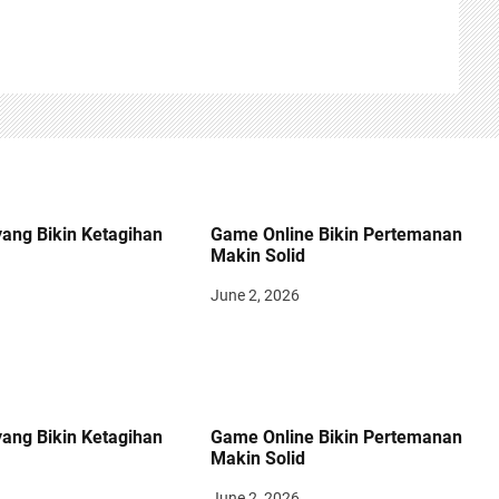
ang Bikin Ketagihan
Game Online Bikin Pertemanan
Makin Solid
June 2, 2026
ang Bikin Ketagihan
Game Online Bikin Pertemanan
Makin Solid
June 2, 2026