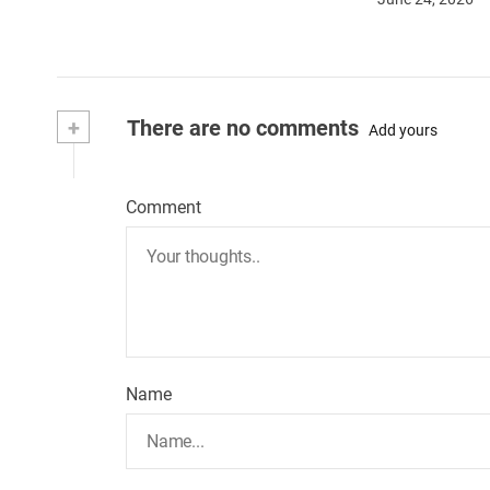
+
There are no comments
Add yours
Comment
Name