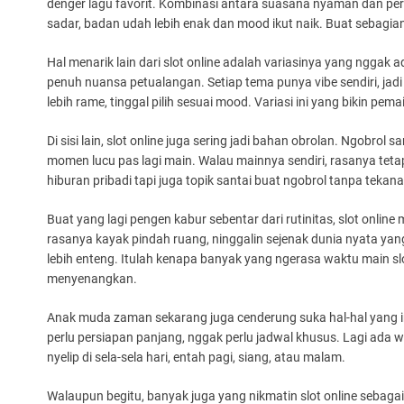
denger lagu favorit. Kombinasi antara suasana nyaman dan perm
sadar, badan udah lebih enak dan mood ikut naik. Buat sebagian 
Hal menarik lain dari slot online adalah variasinya yang nggak
penuh nuansa petualangan. Setiap tema punya vibe sendiri, jad
lebih rame, tinggal pilih sesuai mood. Variasi ini yang bikin pe
Di sisi lain, slot online juga sering jadi bahan obrolan. Ngobro
momen lucu pas lagi main. Walau mainnya sendiri, rasanya tetap 
hiburan pribadi tapi juga topik santai buat ngobrol tanpa tekana
Buat yang lagi pengen kabur sebentar dari rutinitas, slot onl
rasanya kayak pindah ruang, ninggalin sejenak dunia nyata yan
lebih enteng. Itulah kenapa banyak yang ngerasa waktu main slo
menyenangkan.
Anak muda zaman sekarang juga cenderung suka hal-hal yang ins
perlu persiapan panjang, nggak perlu jadwal khusus. Lagi ada wak
nyelip di sela-sela hari, entah pagi, siang, atau malam.
Walaupun begitu, banyak juga yang nikmatin slot online sebagai