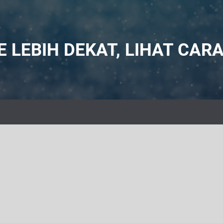
 LEBIH DEKAT, LIHAT CARA