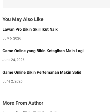
You May Also Like
Lawan Pro Bikin Skill Ikut Naik
July 6, 2026
Game Online yang Bikin Ketagihan Main Lagi
June 24, 2026
Game Online Bikin Pertemanan Makin Solid
June 2, 2026
More From Author