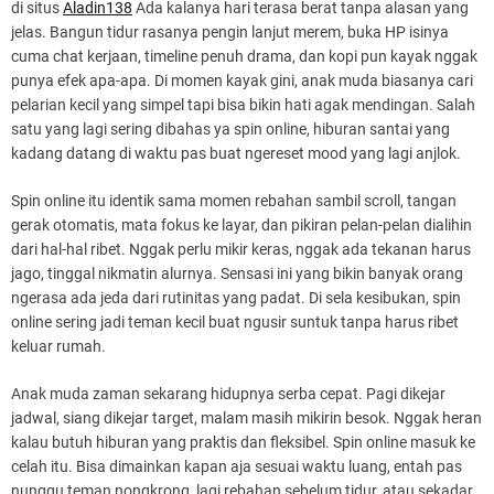
di situs
Aladin138
Ada kalanya hari terasa berat tanpa alasan yang
jelas. Bangun tidur rasanya pengin lanjut merem, buka HP isinya
cuma chat kerjaan, timeline penuh drama, dan kopi pun kayak nggak
punya efek apa-apa. Di momen kayak gini, anak muda biasanya cari
pelarian kecil yang simpel tapi bisa bikin hati agak mendingan. Salah
satu yang lagi sering dibahas ya spin online, hiburan santai yang
kadang datang di waktu pas buat ngereset mood yang lagi anjlok.
Spin online itu identik sama momen rebahan sambil scroll, tangan
gerak otomatis, mata fokus ke layar, dan pikiran pelan-pelan dialihin
dari hal-hal ribet. Nggak perlu mikir keras, nggak ada tekanan harus
jago, tinggal nikmatin alurnya. Sensasi ini yang bikin banyak orang
ngerasa ada jeda dari rutinitas yang padat. Di sela kesibukan, spin
online sering jadi teman kecil buat ngusir suntuk tanpa harus ribet
keluar rumah.
Anak muda zaman sekarang hidupnya serba cepat. Pagi dikejar
jadwal, siang dikejar target, malam masih mikirin besok. Nggak heran
kalau butuh hiburan yang praktis dan fleksibel. Spin online masuk ke
celah itu. Bisa dimainkan kapan aja sesuai waktu luang, entah pas
nunggu teman nongkrong, lagi rebahan sebelum tidur, atau sekadar