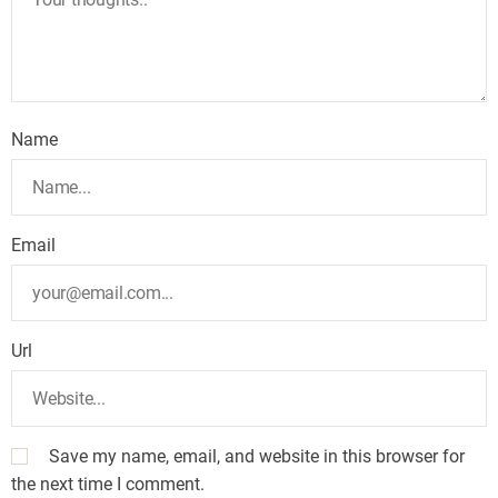
Name
Email
Url
Save my name, email, and website in this browser for
the next time I comment.