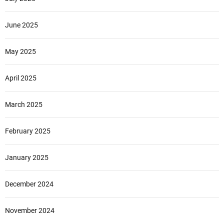
June 2025
May 2025
April 2025
March 2025
February 2025
January 2025
December 2024
November 2024