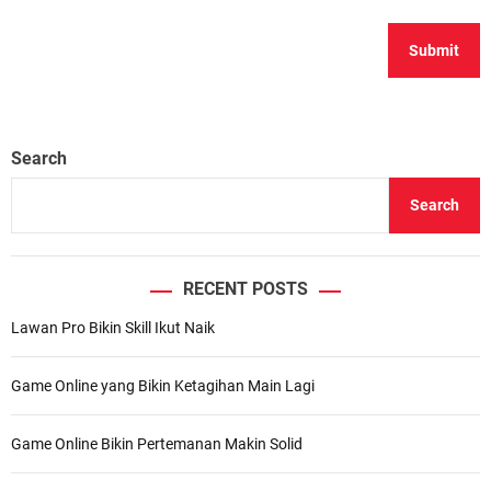
Search
Search
RECENT POSTS
Lawan Pro Bikin Skill Ikut Naik
Game Online yang Bikin Ketagihan Main Lagi
Game Online Bikin Pertemanan Makin Solid