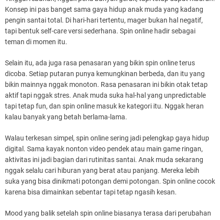
Konsep ini pas banget sama gaya hidup anak muda yang kadang
pengin santai total. Di hari-hari tertentu, mager bukan hal negatif,
tapi bentuk self-care versi sederhana. Spin online hadir sebagai
teman di momen itu.
Selain itu, ada juga rasa penasaran yang bikin spin online terus
dicoba. Setiap putaran punya kemungkinan berbeda, dan itu yang
bikin mainnya nggak monoton. Rasa penasaran ini bikin otak tetap
aktif tapi nggak stres. Anak muda suka hal-hal yang unpredictable
tapi tetap fun, dan spin online masuk ke kategori itu. Nggak heran
kalau banyak yang betah berlama-lama.
Walau terkesan simpel, spin online sering jadi pelengkap gaya hidup
digital. Sama kayak nonton video pendek atau main game ringan,
aktivitas ini jadi bagian dari rutinitas santai. Anak muda sekarang
nggak selalu cari hiburan yang berat atau panjang. Mereka lebih
suka yang bisa dinikmati potongan demi potongan. Spin online cocok
karena bisa dimainkan sebentar tapi tetap ngasih kesan.
Mood yang balik setelah spin online biasanya terasa dari perubahan