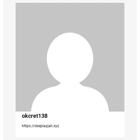
n
a
v
i
g
a
t
i
o
n
okcret138
https://okeplayjali.xyz