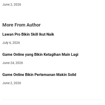
June 2, 2026
More From Author
Lawan Pro Bikin Skill Ikut Naik
July 6, 2026
Game Online yang Bikin Ketagihan Main Lagi
June 24, 2026
Game Online Bikin Pertemanan Makin Solid
June 2, 2026