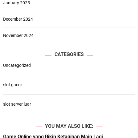
January 2025
December 2024
November 2024
CATEGORIES
Uncategorized
slot gacor
slot server luar
YOU MAY ALSO LIKE:
Game Online yang Bikin Ketagihan Main Lagi