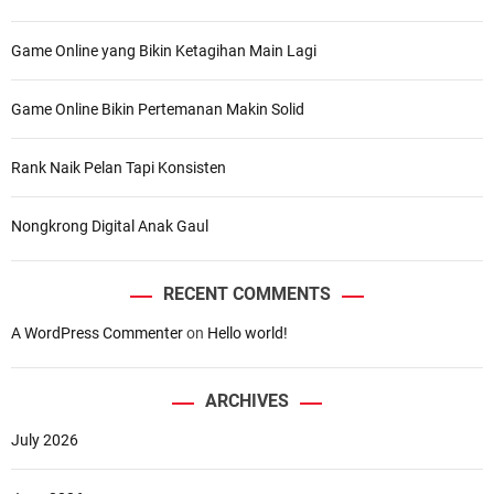
Game Online yang Bikin Ketagihan Main Lagi
Game Online Bikin Pertemanan Makin Solid
Rank Naik Pelan Tapi Konsisten
Nongkrong Digital Anak Gaul
RECENT COMMENTS
A WordPress Commenter
on
Hello world!
ARCHIVES
July 2026