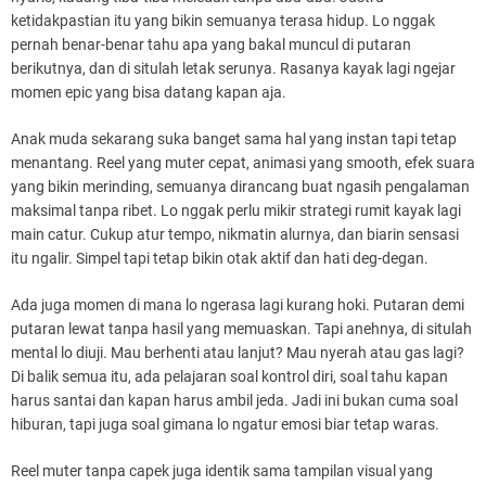
ketidakpastian itu yang bikin semuanya terasa hidup. Lo nggak
pernah benar-benar tahu apa yang bakal muncul di putaran
berikutnya, dan di situlah letak serunya. Rasanya kayak lagi ngejar
momen epic yang bisa datang kapan aja.
Anak muda sekarang suka banget sama hal yang instan tapi tetap
menantang. Reel yang muter cepat, animasi yang smooth, efek suara
yang bikin merinding, semuanya dirancang buat ngasih pengalaman
maksimal tanpa ribet. Lo nggak perlu mikir strategi rumit kayak lagi
main catur. Cukup atur tempo, nikmatin alurnya, dan biarin sensasi
itu ngalir. Simpel tapi tetap bikin otak aktif dan hati deg-degan.
Ada juga momen di mana lo ngerasa lagi kurang hoki. Putaran demi
putaran lewat tanpa hasil yang memuaskan. Tapi anehnya, di situlah
mental lo diuji. Mau berhenti atau lanjut? Mau nyerah atau gas lagi?
Di balik semua itu, ada pelajaran soal kontrol diri, soal tahu kapan
harus santai dan kapan harus ambil jeda. Jadi ini bukan cuma soal
hiburan, tapi juga soal gimana lo ngatur emosi biar tetap waras.
Reel muter tanpa capek juga identik sama tampilan visual yang