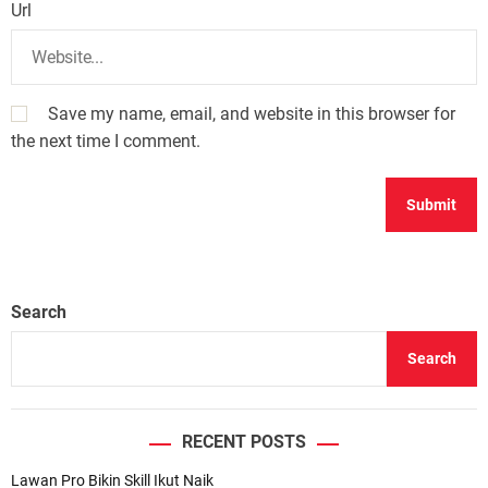
Url
Save my name, email, and website in this browser for
the next time I comment.
Search
Search
RECENT POSTS
Lawan Pro Bikin Skill Ikut Naik