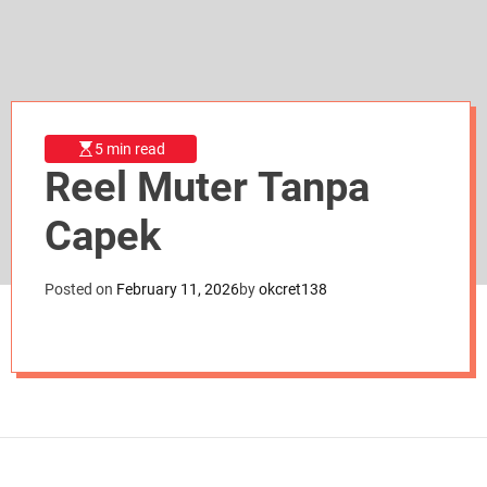
d
e
5 min read
Reel Muter Tanpa
Capek
Posted on
February 11, 2026
by
okcret138