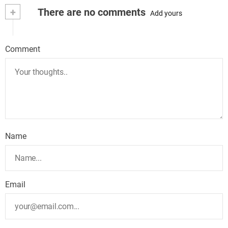
+
There are no comments
Add yours
Comment
Name
Email