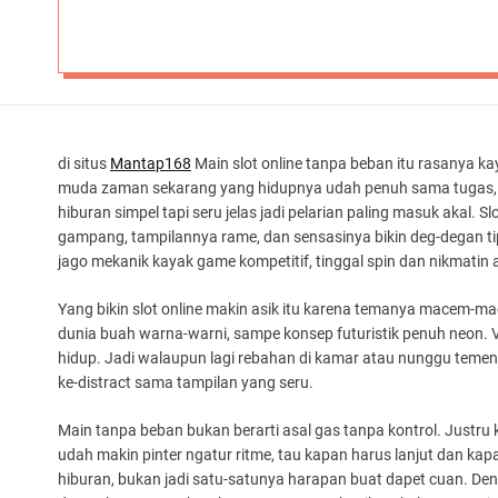
di situs
Mantap168
Main slot online tanpa beban itu rasanya ka
muda zaman sekarang yang hidupnya udah penuh sama tugas, k
hiburan simpel tapi seru jelas jadi pelarian paling masuk akal. S
gampang, tampilannya rame, dan sensasinya bikin deg-degan tipis-
jago mekanik kayak game kompetitif, tinggal spin dan nikmatin 
Yang bikin slot online makin asik itu karena temanya macem-ma
dunia buah warna-warni, sampe konsep futuristik penuh neon. V
hidup. Jadi walaupun lagi rebahan di kamar atau nunggu temen
ke-distract sama tampilan yang seru.
Main tanpa beban bukan berarti asal gas tanpa kontrol. Justru 
udah makin pinter ngatur ritme, tau kapan harus lanjut dan kapa
hiburan, bukan jadi satu-satunya harapan buat dapet cuan. Denga