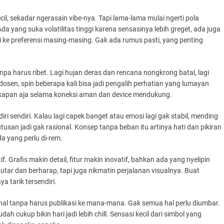
l, sekadar ngerasain vibe-nya. Tapi lama-lama mulai ngerti pola
da yang suka volatilitas tinggi karena sensasinya lebih greget, ada juga
lagi ke preferensi masing-masing. Gak ada rumus pasti, yang penting
anpa harus ribet. Lagi hujan deras dan rencana nongkrong batal, lagi
dosen, spin beberapa kali bisa jadi pengalih perhatian yang lumayan
s kapan aja selama koneksi aman dan device mendukung.
iri sendiri. Kalau lagi capek banget atau emosi lagi gak stabil, mending
tusan jadi gak rasional. Konsep tanpa beban itu artinya hati dan pikiran
da yang perlu di-rem.
tif. Grafis makin detail, fitur makin inovatif, bahkan ada yang nyelipin
tar dan berharap, tapi juga nikmatin perjalanan visualnya. Buat
a tarik tersendiri.
nal tanpa harus publikasi ke mana-mana. Gak semua hal perlu diumbar.
dah cukup bikin hari jadi lebih chill. Sensasi kecil dari simbol yang