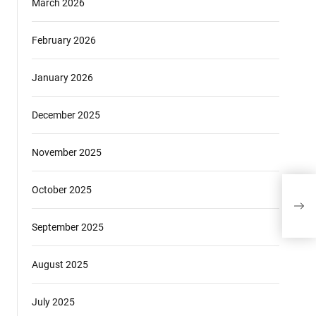
March 2026
February 2026
January 2026
December 2025
November 2025
October 2025
September 2025
August 2025
July 2025