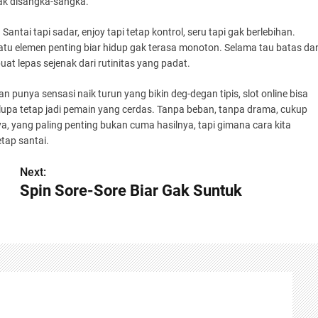
k disangka-sangka.
antai tapi sadar, enjoy tapi tetap kontrol, seru tapi gak berlebihan.
tu elemen penting biar hidup gak terasa monoton. Selama tau batas da
uat lepas sejenak dari rutinitas yang padat.
n punya sensasi naik turun yang bikin deg-degan tipis, slot online bisa
 lupa tetap jadi pemain yang cerdas. Tanpa beban, tanpa drama, cukup
a, yang paling penting bukan cuma hasilnya, tapi gimana cara kita
tap santai.
Next:
Spin Sore-Sore Biar Gak Suntuk