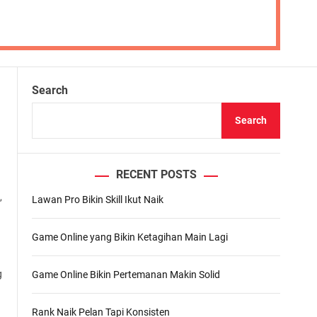
Search
Search
RECENT POSTS
,
Lawan Pro Bikin Skill Ikut Naik
n
Game Online yang Bikin Ketagihan Main Lagi
g
Game Online Bikin Pertemanan Makin Solid
Rank Naik Pelan Tapi Konsisten