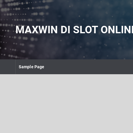
S
k
i
p
MAXWIN DI SLOT ONLINE
t
o
c
o
n
t
Sample Page
e
n
t