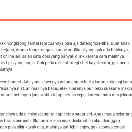
yak nongkrong santai tapi cuannya bisa aja dateng tiba-tiba. Buat anak
erjaan, drama tongkrongan, sampe notifikasi yang gak ada habisnya,
lot online jadi salah satu opsi yang banyak dilirik karena cara mainnya
tipis yang nagih. Gak perlu mikir strategi ribet kayak catur, gak perlu
alurnya.
cem banget. Ada yang vibes-nya petualangan harta karun, mitologi kuno
isualnya niat, animasinya halus, efek suaranya pun bikin suasana makin
 ngaret setengah jam, waktu tetap berasa cepet karena mata dan pikira
kuncinya ada di mindset santai tapi tetap sadar diri. Anak muda sekaran
n harus berhenti. Slot online lebih enak dinikmatin kalau dianggap
n pola pikir kayak gitu, mainnya jadi lebih enjoy, gak kebawa emosi,