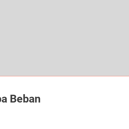
pa Beban