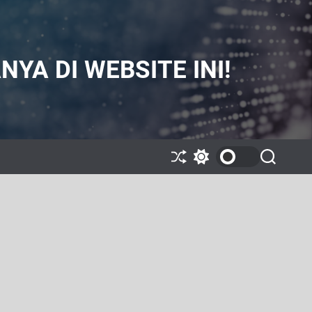
NYA DI WEBSITE INI!
S
S
S
h
w
e
u
i
a
ff
t
r
l
c
c
e
h
h
c
o
l
o
r
m
o