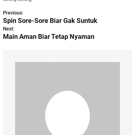
Previous:
P
Spin Sore-Sore Biar Gak Suntuk
o
Next:
Main Aman Biar Tetap Nyaman
s
t
n
a
v
i
g
a
t