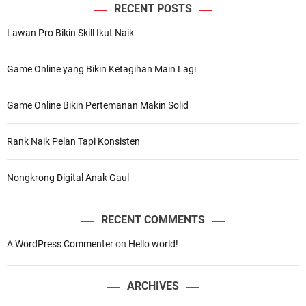
RECENT POSTS
Lawan Pro Bikin Skill Ikut Naik
Game Online yang Bikin Ketagihan Main Lagi
Game Online Bikin Pertemanan Makin Solid
Rank Naik Pelan Tapi Konsisten
Nongkrong Digital Anak Gaul
RECENT COMMENTS
A WordPress Commenter
on
Hello world!
ARCHIVES