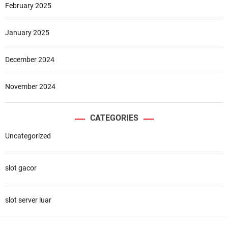
February 2025
January 2025
December 2024
November 2024
CATEGORIES
Uncategorized
slot gacor
slot server luar