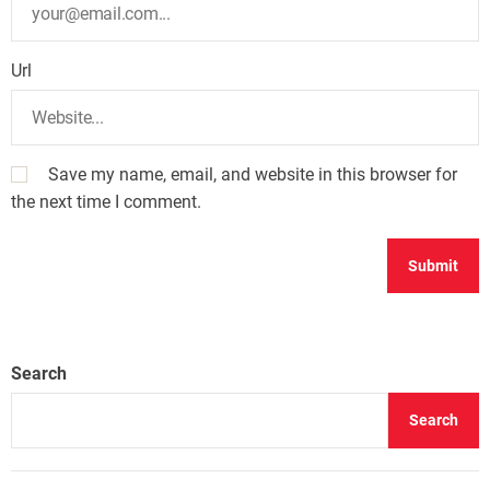
Url
Save my name, email, and website in this browser for
the next time I comment.
Search
Search