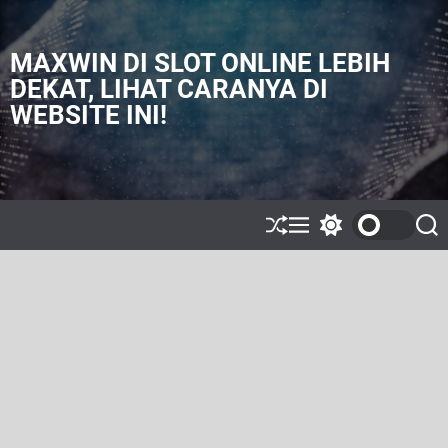
S
k
i
MAXWIN DI SLOT ONLINE LEBIH
p
DEKAT, LIHAT CARANYA DI
t
WEBSITE INI!
o
c
o
n
t
e
S
M
S
S
h
e
w
e
n
u
n
i
a
t
ff
u
t
r
l
c
c
e
h
h
c
o
l
o
r
m
o