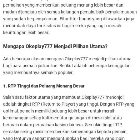
permainan yang memberikan peluang menang lebih besar dan
mudah dijangkau oleh semua kalangan pemain, baik pemula maupun
yang sudah berpengalaman. Fitur-fitur bonus yang ditawarkan juga
menambah daya tarik situs ini bagi mereka yang ingin meraih
keuntungan lebih besar.
Mengapa Okeplay777 Menjadi Pilihan Utama?
Ada beberapa alasan mengapa Okeplay777 menjadi pilihan utama
bagi para pemain judi online. Berikut adalah beberapa keunggulan
yang membuatnya semakin populer:
1. RTP Tinggi dan Peluang Menang Besar
Salah satu faktor utama yang membuat Okeplay777 menonjol
adalah tingkat RTP (Return to Player) yang tinggi. Dengan RTP yang
optimal, pemain memiliki peluang lebih besar untuk meraih
kemenangan setiap kali memutar gulungan di mesin slot atau
bermain dalam permainan kasino lainnya. Semakin tinggi RTP,
semakin sering mesin memberikan kemenangan kepada pemain,
yang tentunya sangat menguntungkan bagi mereka yang ingin