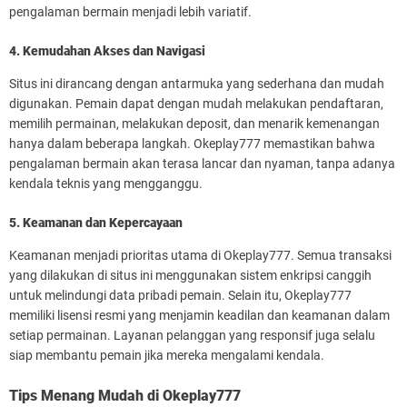
pengalaman bermain menjadi lebih variatif.
4. Kemudahan Akses dan Navigasi
Situs ini dirancang dengan antarmuka yang sederhana dan mudah
digunakan. Pemain dapat dengan mudah melakukan pendaftaran,
memilih permainan, melakukan deposit, dan menarik kemenangan
hanya dalam beberapa langkah. Okeplay777 memastikan bahwa
pengalaman bermain akan terasa lancar dan nyaman, tanpa adanya
kendala teknis yang mengganggu.
5. Keamanan dan Kepercayaan
Keamanan menjadi prioritas utama di Okeplay777. Semua transaksi
yang dilakukan di situs ini menggunakan sistem enkripsi canggih
untuk melindungi data pribadi pemain. Selain itu, Okeplay777
memiliki lisensi resmi yang menjamin keadilan dan keamanan dalam
setiap permainan. Layanan pelanggan yang responsif juga selalu
siap membantu pemain jika mereka mengalami kendala.
Tips Menang Mudah di Okeplay777