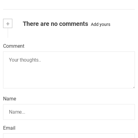
+
There are no comments
Add yours
Comment
Name
Email