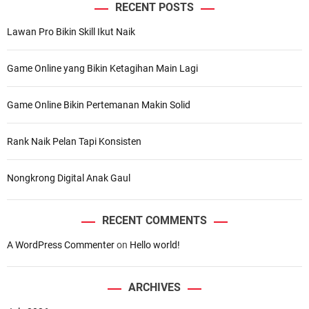
RECENT POSTS
Lawan Pro Bikin Skill Ikut Naik
Game Online yang Bikin Ketagihan Main Lagi
Game Online Bikin Pertemanan Makin Solid
Rank Naik Pelan Tapi Konsisten
Nongkrong Digital Anak Gaul
RECENT COMMENTS
A WordPress Commenter
on
Hello world!
ARCHIVES