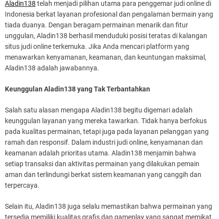
Aladin138
telah menjadi pilihan utama para penggemar judi online di
Indonesia berkat layanan profesional dan pengalaman bermain yang
tiada duanya. Dengan beragam permainan menarik dan fitur
unggulan, Aladin138 berhasil menduduki posisi teratas di kalangan
situs judi online terkemuka. Jika Anda mencari platform yang
menawarkan kenyamanan, keamanan, dan keuntungan maksimal,
Aladin138 adalah jawabannya.
Keunggulan Aladin138 yang Tak Terbantahkan
Salah satu alasan mengapa Aladin138 begitu digemari adalah
keunggulan layanan yang mereka tawarkan. Tidak hanya berfokus
pada kualitas permainan, tetapi juga pada layanan pelanggan yang
ramah dan responsif. Dalam industri judi online, kenyamanan dan
keamanan adalah prioritas utama. Aladin138 menjamin bahwa
setiap transaksi dan aktivitas permainan yang dilakukan pemain
aman dan terlindungi berkat sistem keamanan yang canggih dan
terpercaya.
Selain itu, Aladin138 juga selalu memastikan bahwa permainan yang
tersedia memiliki kualitas grafis dan gameplay yang sangat memikat.