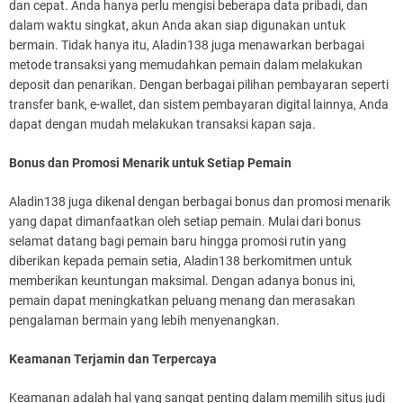
dan cepat. Anda hanya perlu mengisi beberapa data pribadi, dan
dalam waktu singkat, akun Anda akan siap digunakan untuk
bermain. Tidak hanya itu, Aladin138 juga menawarkan berbagai
metode transaksi yang memudahkan pemain dalam melakukan
deposit dan penarikan. Dengan berbagai pilihan pembayaran seperti
transfer bank, e-wallet, dan sistem pembayaran digital lainnya, Anda
dapat dengan mudah melakukan transaksi kapan saja.
Bonus dan Promosi Menarik untuk Setiap Pemain
Aladin138 juga dikenal dengan berbagai bonus dan promosi menarik
yang dapat dimanfaatkan oleh setiap pemain. Mulai dari bonus
selamat datang bagi pemain baru hingga promosi rutin yang
diberikan kepada pemain setia, Aladin138 berkomitmen untuk
memberikan keuntungan maksimal. Dengan adanya bonus ini,
pemain dapat meningkatkan peluang menang dan merasakan
pengalaman bermain yang lebih menyenangkan.
Keamanan Terjamin dan Terpercaya
Keamanan adalah hal yang sangat penting dalam memilih situs judi