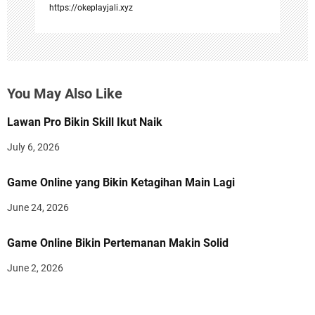
https://okeplayjali.xyz
You May Also Like
Lawan Pro Bikin Skill Ikut Naik
July 6, 2026
Game Online yang Bikin Ketagihan Main Lagi
June 24, 2026
Game Online Bikin Pertemanan Makin Solid
June 2, 2026