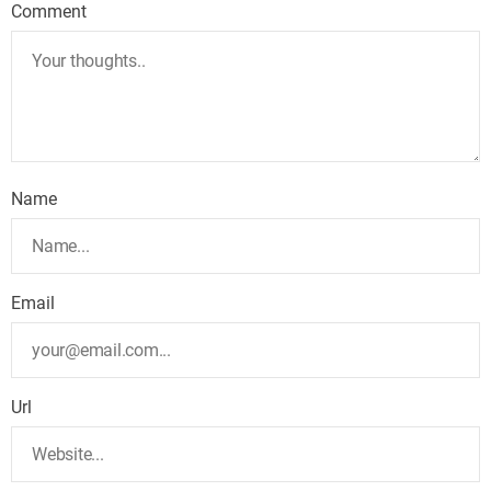
Comment
Name
Email
Url