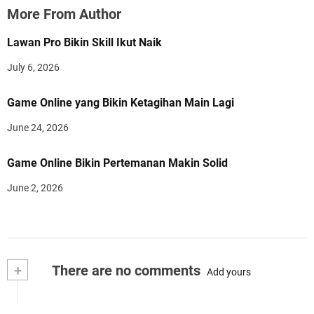
More From Author
Lawan Pro Bikin Skill Ikut Naik
July 6, 2026
Game Online yang Bikin Ketagihan Main Lagi
June 24, 2026
Game Online Bikin Pertemanan Makin Solid
June 2, 2026
+
There are no comments
Add yours