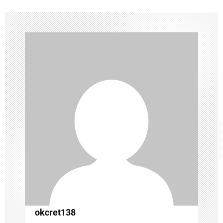
n
a
v
i
g
a
t
i
o
n
okcret138