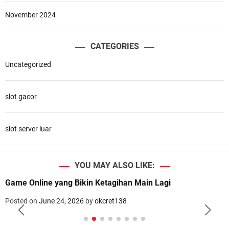
November 2024
CATEGORIES
Uncategorized
slot gacor
slot server luar
YOU MAY ALSO LIKE:
Game Online yang Bikin Ketagihan Main Lagi
Posted on
June 24, 2026
by
okcret138