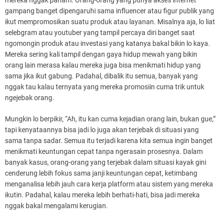
mereka nggak paham. Orang-orang yang punya akses internet
gampang banget dipengaruhi sama influencer atau figur publik yang
ikut mempromosikan suatu produk atau layanan. Misalnya aja, lo liat
selebgram atau youtuber yang tampil percaya diri banget saat
ngomongin produk atau investasi yang katanya bakal bikin lo kaya.
Mereka sering kali tampil dengan gaya hidup mewah yang bikin
orang lain merasa kalau mereka juga bisa menikmati hidup yang
sama jika ikut gabung. Padahal, dibalik itu semua, banyak yang
nggak tau kalau ternyata yang mereka promosiin cuma trik untuk
ngejebak orang.
Mungkin lo berpikir, “Ah, itu kan cuma kejadian orang lain, bukan gue,”
tapi kenyataannya bisa jadi lo juga akan terjebak di situasi yang
sama tanpa sadar. Semua itu terjadi karena kita semua ingin banget
menikmati keuntungan cepat tanpa ngerasain prosesnya. Dalam
banyak kasus, orang-orang yang terjebak dalam situasi kayak gini
cenderung lebih fokus sama janji keuntungan cepat, ketimbang
menganalisa lebih jauh cara kerja platform atau sistem yang mereka
ikutin. Padahal, kalau mereka lebih berhati-hati, bisa jadi mereka
nggak bakal mengalami kerugian.