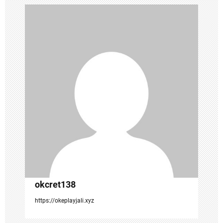
a
v
i
g
a
t
i
o
n
okcret138
https://okeplayjali.xyz