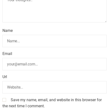
Name
Email
Url
Save my name, email, and website in this browser for
the next time I comment.