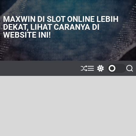
S
k
i
MAXWIN DI SLOT ONLINE LEBIH
p
DEKAT, LIHAT CARANYA DI
t
WEBSITE INI!
o
c
o
n
t
e
S
M
S
S
h
e
w
e
n
u
n
i
a
t
ff
u
t
r
l
c
c
e
h
h
c
o
l
o
r
m
o