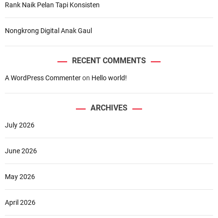
Rank Naik Pelan Tapi Konsisten
Nongkrong Digital Anak Gaul
RECENT COMMENTS
A WordPress Commenter
on
Hello world!
ARCHIVES
July 2026
June 2026
May 2026
April 2026