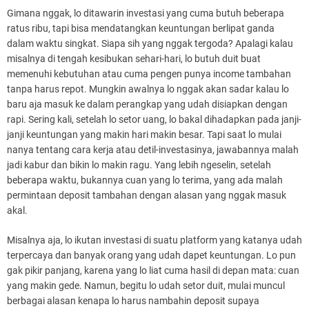
Gimana nggak, lo ditawarin investasi yang cuma butuh beberapa
ratus ribu, tapi bisa mendatangkan keuntungan berlipat ganda
dalam waktu singkat. Siapa sih yang nggak tergoda? Apalagi kalau
misalnya di tengah kesibukan sehari-hari, lo butuh duit buat
memenuhi kebutuhan atau cuma pengen punya income tambahan
tanpa harus repot. Mungkin awalnya lo nggak akan sadar kalau lo
baru aja masuk ke dalam perangkap yang udah disiapkan dengan
rapi. Sering kali, setelah lo setor uang, lo bakal dihadapkan pada janji-
janji keuntungan yang makin hari makin besar. Tapi saat lo mulai
nanya tentang cara kerja atau detil-investasinya, jawabannya malah
jadi kabur dan bikin lo makin ragu. Yang lebih ngeselin, setelah
beberapa waktu, bukannya cuan yang lo terima, yang ada malah
permintaan deposit tambahan dengan alasan yang nggak masuk
akal.
Misalnya aja, lo ikutan investasi di suatu platform yang katanya udah
terpercaya dan banyak orang yang udah dapet keuntungan. Lo pun
gak pikir panjang, karena yang lo liat cuma hasil di depan mata: cuan
yang makin gede. Namun, begitu lo udah setor duit, mulai muncul
berbagai alasan kenapa lo harus nambahin deposit supaya