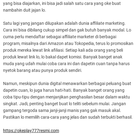
yang bisa diajarkan, ini bisa jadi salah satu cara yang oke buat
nambahin duit jajan lo.
Satu lagi yang jangan dilupakan adalah dunia affiliate marketing.
Cara ini bisa dibilang cukup simpel dan gak butuh banyak modal. Lo
cuma perlu mendaftar sebagai affiliate marketer di berbagai
program, misalnya dari Amazon atau Tokopedia, terus lo promosikan
produk mereka lewat link afiliasi. Setiap kali ada orang yang beli
produk lewat link lo, lo bakal dapet komisi. Banyak banget anak
muda yang udah mulai coba cara ini dan dapetin cuan tanpa harus
nyetok barang atau punya produk sendiri.
Namun, meskipun dunia digital menawarkan berbagai peluang buat
dapetin cuan, lo juga harus hati-hati. Banyak banget orang yang
coba tipu-tipu dengan menjanjikan penghasilan besar dalam waktu
singkat. Jadi, penting banget buat lo teliti sebelum mulai. Jangan
gampang tergoda sama janji-janji manis yang gak masuk akal.
Pastikan lo memilih cara-cara yang jelas dan sudah terbukti berhasil.
https://okeplay777resmi.com