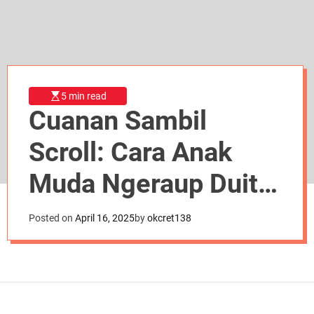
d
e
5 min read
Cuanan Sambil
Scroll: Cara Anak
Muda Ngeraup Duit
di Dunia Digital
Posted on
April 16, 2025
by
okcret138