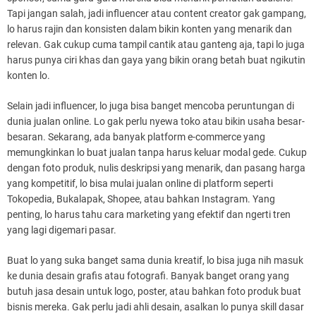
Tapi jangan salah, jadi influencer atau content creator gak gampang,
lo harus rajin dan konsisten dalam bikin konten yang menarik dan
relevan. Gak cukup cuma tampil cantik atau ganteng aja, tapi lo juga
harus punya ciri khas dan gaya yang bikin orang betah buat ngikutin
konten lo.
Selain jadi influencer, lo juga bisa banget mencoba peruntungan di
dunia jualan online. Lo gak perlu nyewa toko atau bikin usaha besar-
besaran. Sekarang, ada banyak platform e-commerce yang
memungkinkan lo buat jualan tanpa harus keluar modal gede. Cukup
dengan foto produk, nulis deskripsi yang menarik, dan pasang harga
yang kompetitif, lo bisa mulai jualan online di platform seperti
Tokopedia, Bukalapak, Shopee, atau bahkan Instagram. Yang
penting, lo harus tahu cara marketing yang efektif dan ngerti tren
yang lagi digemari pasar.
Buat lo yang suka banget sama dunia kreatif, lo bisa juga nih masuk
ke dunia desain grafis atau fotografi. Banyak banget orang yang
butuh jasa desain untuk logo, poster, atau bahkan foto produk buat
bisnis mereka. Gak perlu jadi ahli desain, asalkan lo punya skill dasar