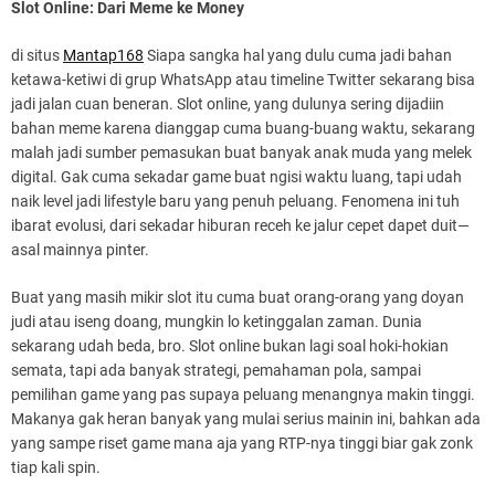
Slot Online: Dari Meme ke Money
di situs
Mantap168
Siapa sangka hal yang dulu cuma jadi bahan
ketawa-ketiwi di grup WhatsApp atau timeline Twitter sekarang bisa
jadi jalan cuan beneran. Slot online, yang dulunya sering dijadiin
bahan meme karena dianggap cuma buang-buang waktu, sekarang
malah jadi sumber pemasukan buat banyak anak muda yang melek
digital. Gak cuma sekadar game buat ngisi waktu luang, tapi udah
naik level jadi lifestyle baru yang penuh peluang. Fenomena ini tuh
ibarat evolusi, dari sekadar hiburan receh ke jalur cepet dapet duit—
asal mainnya pinter.
Buat yang masih mikir slot itu cuma buat orang-orang yang doyan
judi atau iseng doang, mungkin lo ketinggalan zaman. Dunia
sekarang udah beda, bro. Slot online bukan lagi soal hoki-hokian
semata, tapi ada banyak strategi, pemahaman pola, sampai
pemilihan game yang pas supaya peluang menangnya makin tinggi.
Makanya gak heran banyak yang mulai serius mainin ini, bahkan ada
yang sampe riset game mana aja yang RTP-nya tinggi biar gak zonk
tiap kali spin.