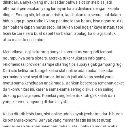
dihindari. Banyak yang mulai sadar bahwa slot online bisa jadi
alternatif pemasukan yang lumayan kalau dijalanin dengan kepala
dingin. Emang sih, tetap ada risiko, tapi bukankah semua hal dalam
hidup juga punya risiko? Yang penting lo tau batas, bisa ngontrol diri,
dan paham kapan harus stop. Ini bukan soal ngejar kaya instan, tapi
lebih ke cara seru buat dapet tambahan, apalagi kalo lagi suntuk
atau males kerja lembur.
Menariknya lagi, sekarang banyak komunitas yang jadi tempat
ngumpulnya para sloters. Mereka tukar-tukaran info game,
rekomendasi provider, sampe sharing tips supaya gak gampang rugi.
Dari situ kelihatan banget kalau slot online udah bukan sekadar
permainan sepi-sepi di kamar. Ini udah jadi aktivitas sosial yang
nyatu sama kehidupan anak muda. Bahkan beberapa temenan deket
dari komunitas ini, karena sama-sama sering diskusi dan saling
dukung pas lagi apes. Koneksi yang kebentuk tuh gak kalah dari
yang ketemu langsung di dunia nyata.
Kalau ditarik lebih luas, slot online udah kayak jembatan dari hiburan
ke potensi ekonomi. Banyak yang memanfaatin ini buat nutup
pengeluaran bulanan, jajan tambahan, atau bahkan modal usaha