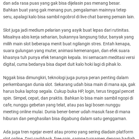
dan ada rasa puas yang gak bisa dijelasin pas menang besar.
Bahkan buat yang gak menang pun, pengalaman mainnya tetep
seru, apalagi kalo bisa sambil ngobrol di live chat bareng pemain lain.
Slot juga jadi medium pelarian yang asyik buat lepas dari rutinitas.
Misalnya abis kerja seharian, bukannya langsung tidur, banyak yang
milih main slot beberapa menit buat ngilangin stres. Entah kenapa,
suara gulungan yang muter, animasi kemenangan, dan efek suara
khasnya tuh punya efek tenangin kepala. Ini semacam meditasi versi
digital, cuma bedanya bisa dapet duit kalo hoki lagi di pihak lo.
Nggak bisa dimungkiri, teknologi juga punya peran penting dalam
perkembangan dunia slot. Sekarang udah bisa main di mana aja, gak
harus buka laptop segala. Cukup buka HP, login, terus tinggal pencet
spin. Simpel, cepat, dan praktis. Bahkan lo bisa main sambil ngopi di
cafe, nunggu gebetan yang telat, atau pas lagi bosen nunggu
meeting online mulai. Dunia bener-bener udah masuk fase di mana
hiburan dan penghasilan bisa digabung dalam satu genggaman.
Ada juga tren ngejar event atau promo yang sering diadain platform
slot online. Dari cashback, free spin, sampe turnamen dengan hadiah