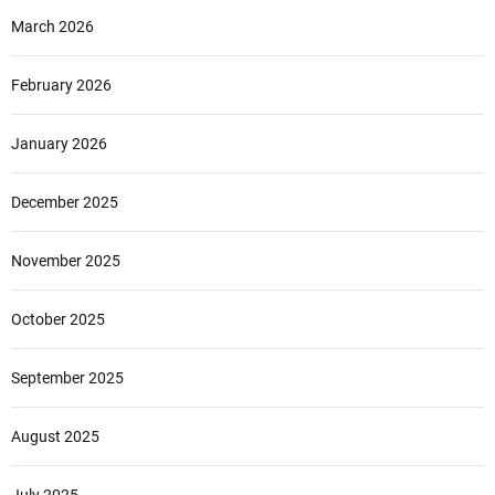
March 2026
February 2026
January 2026
December 2025
November 2025
October 2025
September 2025
August 2025