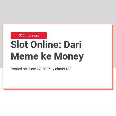
d
e
6 min read
Slot Online: Dari
Meme ke Money
Posted on
June 22, 2025
by
okcret138