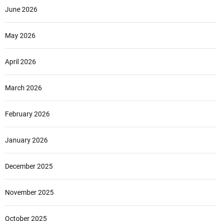
June 2026
May 2026
April 2026
March 2026
February 2026
January 2026
December 2025
November 2025
October 2025