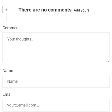
+
There are no comments
Add yours
Comment
Name
Email