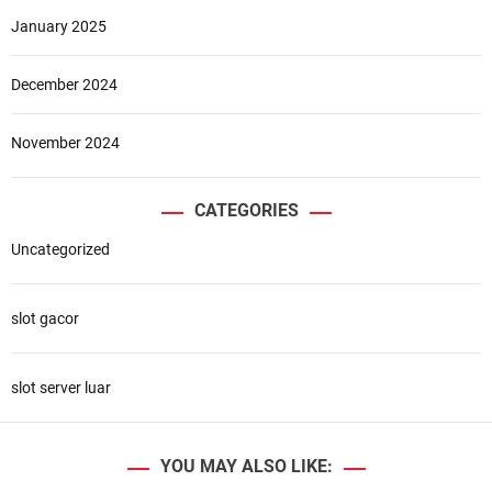
January 2025
December 2024
November 2024
CATEGORIES
Uncategorized
slot gacor
slot server luar
YOU MAY ALSO LIKE: