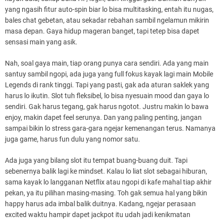
yang ngasih fitur auto-spin biar lo bisa multitasking, entah itu nugas,
bales chat gebetan, atau sekadar rebahan sambil ngelamun mikirin
masa depan. Gaya hidup mageran banget, tapi tetep bisa dapet
sensasi main yang asik.
Nah, soal gaya main, tiap orang punya cara sendiri. Ada yang main
santuy sambil ngopi, ada juga yang full fokus kayak lagi main Mobile
Legends di rank tinggi. Tapi yang pasti, gak ada aturan saklek yang
harus lo ikutin. Slot tuh fleksibel, lo bisa nyesuain mood dan gaya lo
sendiri. Gak harus tegang, gak harus ngotot. Justru makin lo bawa
enjoy, makin dapet feel serunya. Dan yang paling penting, jangan
sampai bikin lo stress gara-gara ngejar kemenangan terus. Namanya
juga game, harus fun dulu yang nomor satu.
Ada juga yang bilang slot itu tempat buang-buang duit. Tapi
sebenernya balik lagi ke mindset. Kalau lo liat slot sebagai hiburan,
sama kayak lo langganan Netflix atau ngopi di kafe mahal tiap akhir
pekan, ya itu pilihan masing-masing. Toh gak semua hal yang bikin
happy harus ada imbal balik duitnya. Kadang, ngejar perasaan
excited waktu hampir dapet jackpot itu udah jadi kenikmatan