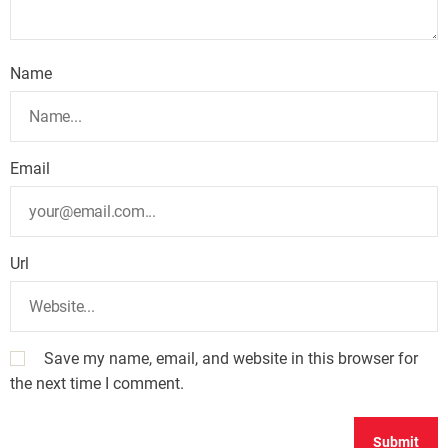
Name
Email
Url
Save my name, email, and website in this browser for
the next time I comment.