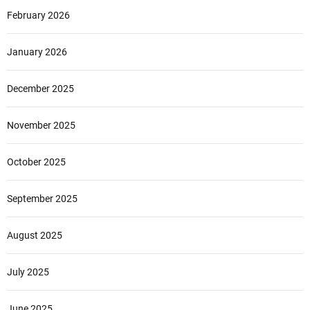
February 2026
January 2026
December 2025
November 2025
October 2025
September 2025
August 2025
July 2025
June 2025