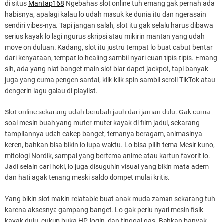
di situs
Mantap168
Ngebahas slot online tuh emang gak pernah ada
habisnya, apalagi kalau lo udah masuk ke dunia itu dan ngerasain
sendiri vibes-nya. Tapi jangan salah, slot itu gak selalu harus dibawa
serius kayak lo lagi ngurus skripsi atau mikirin mantan yang udah
move on duluan. Kadang, slot itu justru tempat lo buat cabut bentar
dari kenyataan, tempat lo healing sambil nyari cuan tipis-tipis. Emang
sih, ada yang niat banget main slot biar dapet jackpot, tapi banyak
juga yang cuma pengen santai, klik-klik spin sambil scroll TikTok atau
dengerin lagu galau di playlist.
Slot online sekarang udah berubah jauh dari jaman dulu. Gak cuma
soal mesin buah yang muter-muter kayak di film jadul, sekarang
tampilannya udah cakep banget, temanya beragam, animasinya
keren, bahkan bisa bikin lo lupa waktu. Lo bisa pilih tema Mesir kuno,
mitologi Nordik, sampai yang bertema anime atau kartun favorit lo.
Jadi selain cari hoki, lo juga disuguhin visual yang bikin mata adem
dan hati agak tenang meski saldo dompet mulai kritis.
Yang bikin slot makin relatable buat anak muda zaman sekarang tuh
karena aksesnya gampang banget. Lo gak perlu nyari mesin fisik
kayak dulu, cukup buka HP, login, dan tinggal gas. Bahkan banyak