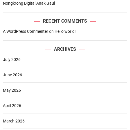
Nongkrong Digital Anak Gaul
RECENT COMMENTS
A WordPress Commenter
on
Hello world!
ARCHIVES
July 2026
June 2026
May 2026
April 2026
March 2026