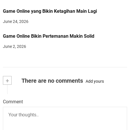
Game Online yang Bikin Ketagihan Main Lagi
June 24, 2026
Game Online Bikin Pertemanan Makin Solid
June 2, 2026
+
There are no comments
Add yours
Comment