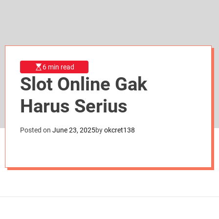
d
e
6 min read
Slot Online Gak
Harus Serius
Posted on
June 23, 2025
by
okcret138