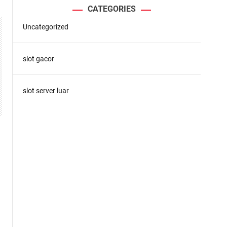
CATEGORIES
Uncategorized
slot gacor
slot server luar