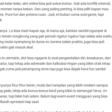
elar-kelar, slot online bisa jadi solusi instan. Gak ada konflik internal,
ap momen tanpa beban. Dan yang paling penting, lo bisa pilih kapan mau
e. Pure fun dan potensi cuan. Jadi, ini bukan cuma soal game, tapi
k.
itasnya. Lo bisa main kapan aja, di mana aja, bahkan sambil ngumpet di
kayak temen nongkrong yang gak pernah ngatur-ngatur tapi selalu ada wakt
mulai nyemplung ke dunia ini, karena selain praktis, juga bisa jadi
makin gak masuk akal.
lo cermatin, slot bisa ngajarin lo soal pengendalian diri, kesabaran, dan
tur, tapi tetap ada adrenalin dan kalkulasi ringan yang bikin otak tetap
k gak cuma jadi penampung stres tapi juga bisa diajak have fun sambil
 punya fitur-fitur keren, mulai dari tampilan yang lebih modern sampai
 gede, tetep ada bonus-bonus kecil yang bikin lo semangat terus. Ini
esar, tapi bikin hati adem. Belum lagi event-event mingguan yang bisa
kasih apresiasi tiap saat.