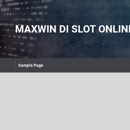
S
k
i
p
MAXWIN DI SLOT ONLINE
t
o
c
o
n
t
Sample Page
e
n
t