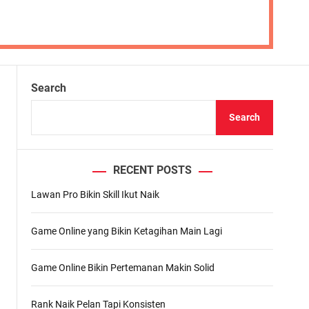
Search
Search
RECENT POSTS
Lawan Pro Bikin Skill Ikut Naik
Game Online yang Bikin Ketagihan Main Lagi
Game Online Bikin Pertemanan Makin Solid
Rank Naik Pelan Tapi Konsisten