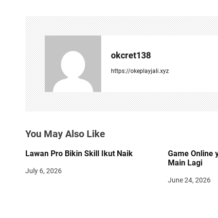
t
n
a
okcret138
v
https://okeplayjali.xyz
i
g
a
You May Also Like
t
Lawan Pro Bikin Skill Ikut Naik
Game Online y
i
Main Lagi
July 6, 2026
o
June 24, 2026
n