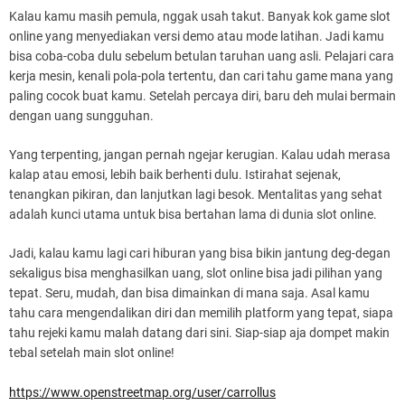
Kalau kamu masih pemula, nggak usah takut. Banyak kok game slot
online yang menyediakan versi demo atau mode latihan. Jadi kamu
bisa coba-coba dulu sebelum betulan taruhan uang asli. Pelajari cara
kerja mesin, kenali pola-pola tertentu, dan cari tahu game mana yang
paling cocok buat kamu. Setelah percaya diri, baru deh mulai bermain
dengan uang sungguhan.
Yang terpenting, jangan pernah ngejar kerugian. Kalau udah merasa
kalap atau emosi, lebih baik berhenti dulu. Istirahat sejenak,
tenangkan pikiran, dan lanjutkan lagi besok. Mentalitas yang sehat
adalah kunci utama untuk bisa bertahan lama di dunia slot online.
Jadi, kalau kamu lagi cari hiburan yang bisa bikin jantung deg-degan
sekaligus bisa menghasilkan uang, slot online bisa jadi pilihan yang
tepat. Seru, mudah, dan bisa dimainkan di mana saja. Asal kamu
tahu cara mengendalikan diri dan memilih platform yang tepat, siapa
tahu rejeki kamu malah datang dari sini. Siap-siap aja dompet makin
tebal setelah main slot online!
https://www.openstreetmap.org/user/carrollus