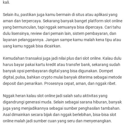
kali.
Selain itu, pastikan juga kamu bermain di situs atau aplikasi yang
aman dan terpercaya. Sekarang banyak banget platform slot online
yang bermunculan, tapi nggak semuanya bisa dipercaya. Cari tahu
dulu lisensinya, review dari pemain lain, sistem pembayaran, dan
layanan pelanggannya. Jangan sampe kamu malah kena tipu atau
uang kamu nggak bisa dicairkan.
Kemudahan transaksi juga jadi nilai plus dari slot online. Kalau dulu
harus bayar pakai kartu kredit atau transfer bank, sekarang sudah
banyak opsi pembayaran digital yang bisa digunakan. Dompet
digital, pulsa, bahkan crypto mulai banyak diterima sebagai metode
deposit dan penarikan. Prosesnya cepat, aman, dan nggak ribet.
Nggak heran kalau slot online jadi salah satu aktivitas yang
digandrungi generasi muda. Selain sebagai sarana hiburan, banyak
juga yang menjadikannya sebagai sumber penghasilan tambahan.
Asal dimainkan secara bijak dan nggak berlebihan, bisa-bisa slot
online malah jadi sumber cuan yang seru dan menyenangkan.