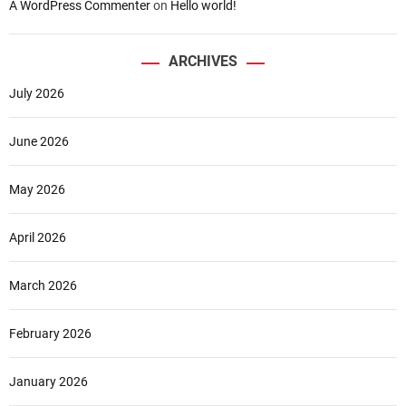
A WordPress Commenter
on
Hello world!
ARCHIVES
July 2026
June 2026
May 2026
April 2026
March 2026
February 2026
January 2026