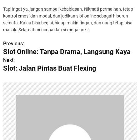
Tapi ingat ya, jangan sampai kebablasan. Nikmati permainan, tetap
kontrol emosi dan modal, dan jadikan slot online sebagai hiburan
semata. Kalau bisa begini, hidup makin ringan, dan uang tetap bisa
masuk. Selamat mencoba dan semoga hoki!
Previous:
P
Slot Online: Tanpa Drama, Langsung Kaya
o
Next:
Slot: Jalan Pintas Buat Flexing
s
t
n
a
v
i