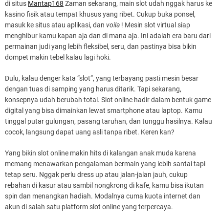
di situs
Mantap168
Zaman sekarang, main slot udah nggak harus ke
kasino fisik atau tempat khusus yang ribet. Cukup buka ponsel,
masuk ke situs atau aplikasi, dan
voila
! Mesin slot virtual siap
menghibur kamu kapan aja dan di mana aja. Ini adalah era baru dari
permainan judi yang lebih fleksibel, seru, dan pastinya bisa bikin
dompet makin tebel kalau lagi hoki.
Dulu, kalau denger kata “slot”, yang terbayang pasti mesin besar
dengan tuas di samping yang harus ditarik. Tapi sekarang,
konsepnya udah berubah total. Slot online hadir dalam bentuk game
digital yang bisa dimainkan lewat smartphone atau laptop. Kamu
tinggal putar gulungan, pasang taruhan, dan tunggu hasilnya. Kalau
cocok, langsung dapat uang asli tanpa ribet. Keren kan?
Yang bikin slot online makin hits di kalangan anak muda karena
memang menawarkan pengalaman bermain yang lebih santai tapi
tetap seru. Nggak perlu dress up atau jalan-jalan jauh, cukup
rebahan di kasur atau sambil nongkrong di kafe, kamu bisa ikutan
spin dan menangkan hadiah. Modalnya cuma kuota internet dan
akun di salah satu platform slot online yang terpercaya.