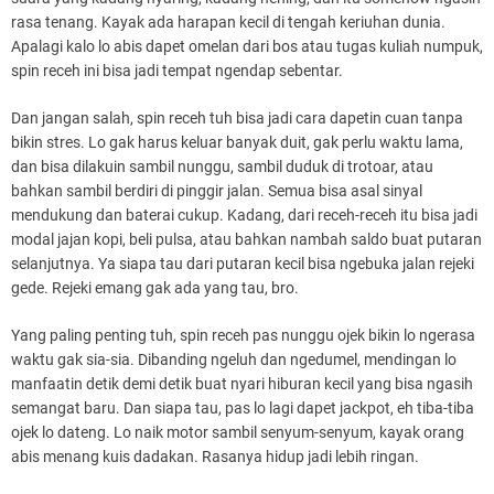
rasa tenang. Kayak ada harapan kecil di tengah keriuhan dunia.
Apalagi kalo lo abis dapet omelan dari bos atau tugas kuliah numpuk,
spin receh ini bisa jadi tempat ngendap sebentar.
Dan jangan salah, spin receh tuh bisa jadi cara dapetin cuan tanpa
bikin stres. Lo gak harus keluar banyak duit, gak perlu waktu lama,
dan bisa dilakuin sambil nunggu, sambil duduk di trotoar, atau
bahkan sambil berdiri di pinggir jalan. Semua bisa asal sinyal
mendukung dan baterai cukup. Kadang, dari receh-receh itu bisa jadi
modal jajan kopi, beli pulsa, atau bahkan nambah saldo buat putaran
selanjutnya. Ya siapa tau dari putaran kecil bisa ngebuka jalan rejeki
gede. Rejeki emang gak ada yang tau, bro.
Yang paling penting tuh, spin receh pas nunggu ojek bikin lo ngerasa
waktu gak sia-sia. Dibanding ngeluh dan ngedumel, mendingan lo
manfaatin detik demi detik buat nyari hiburan kecil yang bisa ngasih
semangat baru. Dan siapa tau, pas lo lagi dapet jackpot, eh tiba-tiba
ojek lo dateng. Lo naik motor sambil senyum-senyum, kayak orang
abis menang kuis dadakan. Rasanya hidup jadi lebih ringan.