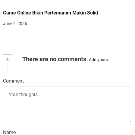
Game Online Bikin Pertemanan Makin Solid
June 2, 2026
+
There are no comments
Add yours
Comment
Name