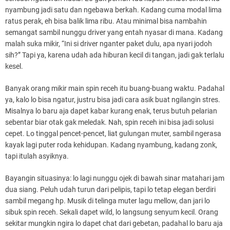
nyambung jadi satu dan ngebawa berkah. Kadang cuma modal lima
ratus perak, eh bisa balik lima ribu. Atau minimal bisa nambahin
semangat sambil nunggu driver yang entah nyasar di mana. Kadang
malah suka mikir, “Ini si driver nganter paket dulu, apa nyari jodoh
sih?” Tapi ya, karena udah ada hiburan kecil di tangan, jadi gak terlalu
kesel.
Banyak orang mikir main spin receh itu buang-buang waktu. Padahal
ya, kalo lo bisa ngatur, justru bisa jadi cara asik buat ngilangin stres.
Misalnya lo baru aja dapet kabar kurang enak, terus butuh pelarian
sebentar biar otak gak meledak. Nah, spin receh ini bisa jadi solusi
cepet. Lo tinggal pencet-pencet, liat gulungan muter, sambil ngerasa
kayak lagi puter roda kehidupan. Kadang nyambung, kadang zonk,
tapi itulah asyiknya.
Bayangin situasinya: lo lagi nunggu ojek di bawah sinar matahari jam
dua siang. Peluh udah turun dari pelipis, tapi lo tetap elegan berdiri
sambil megang hp. Musik di telinga muter lagu mellow, dan jari lo
sibuk spin receh. Sekali dapet wild, lo langsung senyum kecil. Orang
sekitar mungkin ngira lo dapet chat dari gebetan, padahal lo baru aja