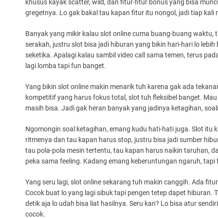
khusus kayak scatter, wild, dan fitur-fitur bonus yang bisa mun
gregetnya. Lo gak bakal tau kapan fitur itu nongol, jadi tiap ka
Banyak yang mikir kalau slot online cuma buang-buang waktu, tap
serakah, justru slot bisa jadi hiburan yang bikin hari-hari lo le
seketika. Apalagi kalau sambil video call sama temen, terus pa
lagi lomba tapi fun banget.
Yang bikin slot online makin menarik tuh karena gak ada tekan
kompetitif yang harus fokus total, slot tuh fleksibel banget. Ma
masih bisa. Jadi gak heran banyak yang jadinya ketagihan, soal
Ngomongin soal ketagihan, emang kudu hati-hati juga. Slot itu k
ritmenya dan tau kapan harus stop, justru bisa jadi sumber hib
tau pola-pola mesin tertentu, tau kapan harus naikin taruhan, 
peka sama feeling. Kadang emang keberuntungan ngaruh, tapi fe
Yang seru lagi, slot online sekarang tuh makin canggih. Ada fitur 
Cocok buat lo yang lagi sibuk tapi pengen tetep dapet hiburan.
detik aja lo udah bisa liat hasilnya. Seru kan? Lo bisa atur sendir
cocok.