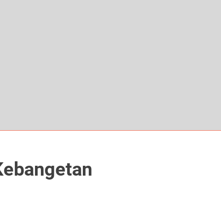
 Kebangetan