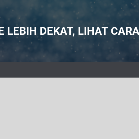
 LEBIH DEKAT, LIHAT CARA