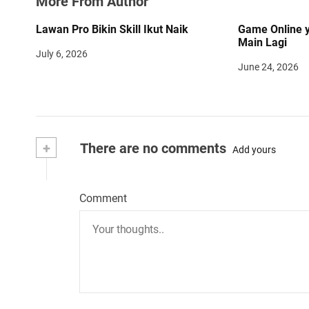
More From Author
Lawan Pro Bikin Skill Ikut Naik
Game Online y
Main Lagi
July 6, 2026
June 24, 2026
+
There are no comments
Add yours
Comment