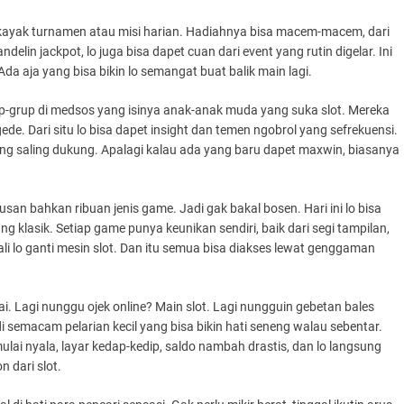
 kayak turnamen atau misi harian. Hadiahnya bisa macem-macem, dari
elin jackpot, lo juga bisa dapet cuan dari event yang rutin digelar. Ini
a aja yang bisa bikin lo semangat buat balik main lagi.
rup-grup di medsos yang isinya anak-anak muda yang suka slot. Mereka
ede. Dari situ lo bisa dapet insight dan temen ngobrol yang sefrekuensi.
 yang saling dukung. Apalagi kalau ada yang baru dapet maxwin, biasanya
tusan bahkan ribuan jenis game. Jadi gak bakal bosen. Hari ini lo bisa
g klasik. Setiap game punya keunikan sendiri, baik dari segi tampilan,
li lo ganti mesin slot. Dan itu semua bisa diakses lewat genggaman
 Lagi nunggu ojek online? Main slot. Lagi nungguin gebetan bales
di semacam pelarian kecil yang bisa bikin hati seneng walau sebentar.
ai nyala, layar kedap-kedip, saldo nambah drastis, dan lo langsung
 dari slot.