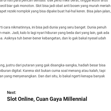
l di hati para pencari sensasi. Gak perlu mikir berat, tinggal ikutin arus
cil biar gak monoton. Slot bisa jadi obat anti bosen yang murah meriah
 dapet rezeki nomplok yang bisa dipake buat hal-hal keren. Bisa jalan-jalan,
i cara nikmatinnya, ini bisa jadi dunia yang seru banget. Dunia penuh
-main. Jadi, kalo lo lagi nyari hiburan yang beda dari yang lain, gak ada
na. Asiknya tuh bener-bener kebangetan, dan lo gak bakal nyesel udah
ng, justru dari putaran yang gak disangka-sangka, hadiah besar bisa
hiburan digital. Karena slot bukan cuma soal menang atau kalah, tapi
an yang menyenangkan. Dan dari situ, lo bakal ngerti kenapa banyak
Next:
Slot Online, Cuan Gaya Millennial