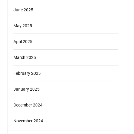
June 2025
May 2025
April 2025
March 2025
February 2025
January 2025
December 2024
November 2024