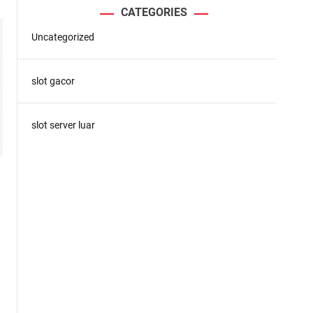
CATEGORIES
Uncategorized
slot gacor
slot server luar