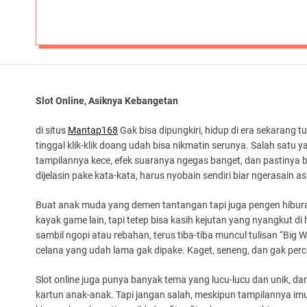
Slot Online, Asiknya Kebangetan
di situs
Mantap168
Gak bisa dipungkiri, hidup di era sekarang t
tinggal klik-klik doang udah bisa nikmatin serunya. Salah satu 
tampilannya kece, efek suaranya ngegas banget, dan pastinya bi
dijelasin pake kata-kata, harus nyobain sendiri biar ngerasain 
Buat anak muda yang demen tantangan tapi juga pengen hiburan 
kayak game lain, tapi tetep bisa kasih kejutan yang nyangkut di
sambil ngopi atau rebahan, terus tiba-tiba muncul tulisan “Big
celana yang udah lama gak dipake. Kaget, seneng, dan gak perc
Slot online juga punya banyak tema yang lucu-lucu dan unik, d
kartun anak-anak. Tapi jangan salah, meskipun tampilannya imu