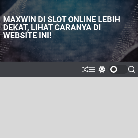
S
k
i
MAXWIN DI SLOT ONLINE LEBIH
p
DEKAT, LIHAT CARANYA DI
t
WEBSITE INI!
o
c
o
n
t
e
S
M
S
S
h
e
w
e
n
u
n
i
a
t
ff
u
t
r
l
c
c
e
h
h
c
o
l
o
r
m
o