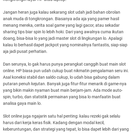
Jangan heran juga kalau sekarang slot udah jadi bahan obrolan
anak muda di tongkrongan. Biasanya ada aja yang pamer hasil
menang mereka, cerita soal game yang lagi gacor, atau sekadar
sharing tips biar spin lo lebih hoki. Dari yang awalnya cuma ikutan
doang, bisa-bisa lo yang jadi master slot di lingkungan lo. Apalagi
kalau lo berhasil dapet jackpot yang nominalnya fantastis, siap-siap
aja jadi pusat perhatian.
Dan serunya, lo gak harus punya perangkat canggih buat main slot
online. HP biasa pun udah cukup buat nikmatin pengalaman seru ini.
Asal koneksi stabil dan saldo cukup, lo udah bisa gabung dalam
putaran penuh kejutan. Banyak juga fitur-fitur menarik di game-nya
yang bikin makin nyaman buat main berjam-jam. Ada mode auto-
spin, turbo, dan statistik permainan yang bisa lo manfaatin buat
analisa gaya main lo.
Slot online juga ngajarin satu hal penting: kalau rezeki gak selalu
harus dari kerja keras fisik. Kadang dengan modal kecil,
keberuntungan, dan strategi yang tepat, lo bisa dapet lebih dari yang