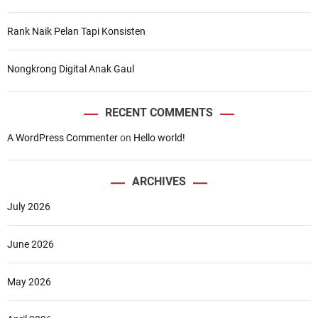
Rank Naik Pelan Tapi Konsisten
Nongkrong Digital Anak Gaul
RECENT COMMENTS
A WordPress Commenter
on
Hello world!
ARCHIVES
July 2026
June 2026
May 2026