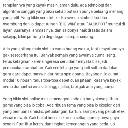
tampilannya yang kayak mesin jaman dulu, ada teknologi dan
algoritma canggih yang bikin setiap putaran punya peluang menang
yang adil. Yang bikin seru tuh ketika semua simbol tiba-tiba
nyambung dan lo dapet tulisan “BIG WIN” atau “JACKPOT” muncul di
layar. Suaranya, animasinya, dan saldonya naik drastis dalam
sekejap, bikin jantung lo deg-degan campur senang.
Ada yang bilang main slot itu cuma buang waktu, tapi kenyataannya
gak sesederhana itu. Banyak pemain yang awalnya cuma iseng,
terus ketagihan karena ngerasa seru dan ternyata bisa jadi
pemasukan tambahan. Gak sedikit juga yang jadi sultan dadakan
gara-gara dapet maxwin dari satu spin doang. Bayangin, lo cuma
modal 10 ribuan, terus tiba-tiba dapet cuan jutaan. Rasanya kayak
nemu dompet isi emas di pinggir jalan, tapi gak ada yang punya.
Yang bikin slot online makin menggoda adalah banyaknya pilihan
game yang bisa lo coba. Ada ribuan tema yang bisa lo eksplor, dari
yang bernuansa mistis, petualangan, kartun, sampe yang penuh efek
visual mewah. Gak bakal bosenin karena setiap game punya gaya
sendiri, fitur-fitur keren, dan tingkat kemenangan yang beda. Lo