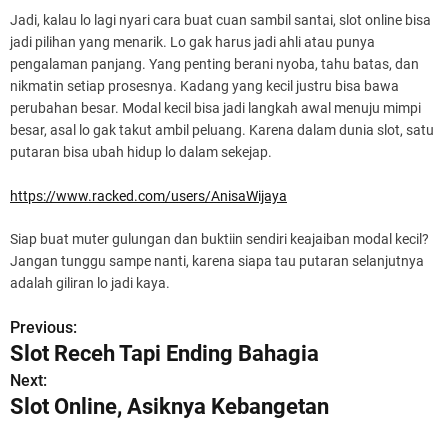
Jadi, kalau lo lagi nyari cara buat cuan sambil santai, slot online bisa
jadi pilihan yang menarik. Lo gak harus jadi ahli atau punya
pengalaman panjang. Yang penting berani nyoba, tahu batas, dan
nikmatin setiap prosesnya. Kadang yang kecil justru bisa bawa
perubahan besar. Modal kecil bisa jadi langkah awal menuju mimpi
besar, asal lo gak takut ambil peluang. Karena dalam dunia slot, satu
putaran bisa ubah hidup lo dalam sekejap.
https://www.racked.com/users/AnisaWijaya
Siap buat muter gulungan dan buktiin sendiri keajaiban modal kecil?
Jangan tunggu sampe nanti, karena siapa tau putaran selanjutnya
adalah giliran lo jadi kaya.
Previous:
P
Slot Receh Tapi Ending Bahagia
o
Next:
Slot Online, Asiknya Kebangetan
s
t