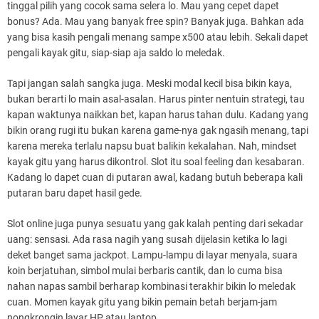
tinggal pilih yang cocok sama selera lo. Mau yang cepet dapet
bonus? Ada. Mau yang banyak free spin? Banyak juga. Bahkan ada
yang bisa kasih pengali menang sampe x500 atau lebih. Sekali dapet
pengali kayak gitu, siap-siap aja saldo lo meledak.
Tapi jangan salah sangka juga. Meski modal kecil bisa bikin kaya,
bukan berarti lo main asal-asalan. Harus pinter nentuin strategi, tau
kapan waktunya naikkan bet, kapan harus tahan dulu. Kadang yang
bikin orang rugi itu bukan karena game-nya gak ngasih menang, tapi
karena mereka terlalu napsu buat balikin kekalahan. Nah, mindset
kayak gitu yang harus dikontrol. Slot itu soal feeling dan kesabaran.
Kadang lo dapet cuan di putaran awal, kadang butuh beberapa kali
putaran baru dapet hasil gede.
Slot online juga punya sesuatu yang gak kalah penting dari sekadar
uang: sensasi. Ada rasa nagih yang susah dijelasin ketika lo lagi
deket banget sama jackpot. Lampu-lampu di layar menyala, suara
koin berjatuhan, simbol mulai berbaris cantik, dan lo cuma bisa
nahan napas sambil berharap kombinasi terakhir bikin lo meledak
cuan. Momen kayak gitu yang bikin pemain betah berjam-jam
nongkrongin layar HP atau laptop.