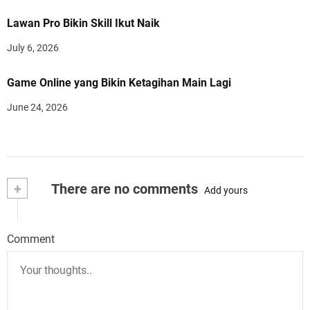
Lawan Pro Bikin Skill Ikut Naik
July 6, 2026
Game Online yang Bikin Ketagihan Main Lagi
June 24, 2026
+
There are no comments
Add yours
Comment