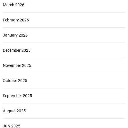
March 2026
February 2026
January 2026
December 2025
November 2025
October 2025
September 2025
August 2025
July 2025