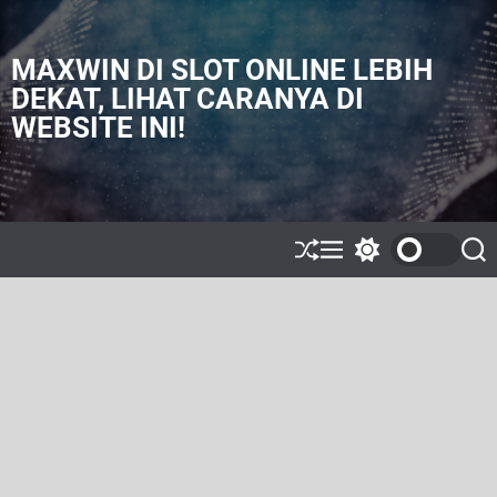
S
k
i
MAXWIN DI SLOT ONLINE LEBIH
p
DEKAT, LIHAT CARANYA DI
t
WEBSITE INI!
o
c
o
n
t
e
S
M
S
S
h
e
w
e
n
u
n
i
a
t
ff
u
t
r
l
c
c
e
h
h
c
o
l
o
r
m
o