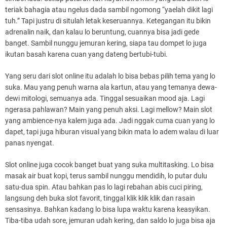
teriak bahagia atau ngelus dada sambil ngomong “yaelah dikit lagi
tuh.” Tapi justru di situlah letak keseruannya. Ketegangan itu bikin
adrenalin naik, dan kalau lo beruntung, cuannya bisa jadi gede
banget. Sambil nunggu jemuran kering, siapa tau dompet lo juga
ikutan basah karena cuan yang dateng bertubi-tubi.
Yang seru dari slot online itu adalah lo bisa bebas pilih tema yang lo
suka. Mau yang penuh warna ala kartun, atau yang temanya dewa-
dewi mitologi, semuanya ada. Tinggal sesuaikan mood aja. Lagi
ngerasa pahlawan? Main yang penuh aksi. Lagi mellow? Main slot
yang ambience-nya kalem juga ada. Jadi nggak cuma cuan yang lo
dapet, tapi juga hiburan visual yang bikin mata lo adem walau di luar
panas nyengat.
Slot online juga cocok banget buat yang suka multitasking. Lo bisa
masak air buat kopi, terus sambil nunggu mendidih, lo putar dulu
satu-dua spin. Atau bahkan pas lo lagi rebahan abis cuci piring,
langsung deh buka slot favorit, tinggal klik klik klik dan rasain
sensasinya. Bahkan kadang lo bisa lupa waktu karena keasyikan.
Tiba-tiba udah sore, jemuran udah kering, dan saldo lo juga bisa aja