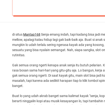
di situs
Mantap168
Senja emang indah, tapi kadang bisa jadi mel
mellow, apalagi kalau hidup lagi gak baik-baik aja. Buat si anak 
mungkin lo udah terlalu sering ngerasa kayak ada yang kosong, p
sesuatu yang bisa nyalain semangat. Nah, siapa sangka, slot onl
rutinitas.
Gak semua orang ngerti kenapa anak senja itu butuh pelarian. K
rasa bosan sama hari-hari yang gitu-gitu aja. Lo bangun, kerja 
gak semua orang ngerti. Di saat kayak gitu, main slot bisa jadi ka
masalah, tapi karena ada sedikit harapan tiap lo klik tombol spin
banget.
Buat lo yang udah akrab banget sama kalimat kayak “senja, kopi,
berarti ninggalin kopi atau musik kesayangan lo, tapi tambahin