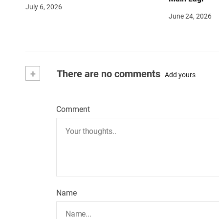
July 6, 2026
June 24, 2026
+
There are no comments
Add yours
Comment
Name