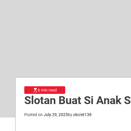
6 min read
Slotan Buat Si Anak 
Posted on
July 29, 2025
by
okcret138