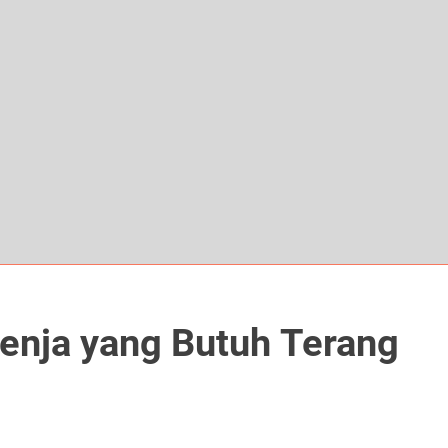
Senja yang Butuh Terang